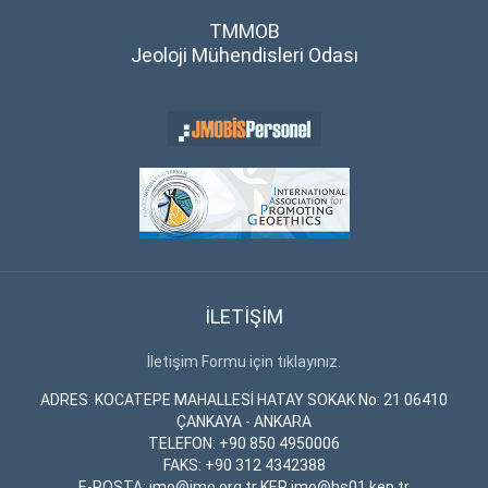
TMMOB
Jeoloji Mühendisleri Odası
İLETİŞİM
İletişim Formu için tıklayınız.
ADRES: KOCATEPE MAHALLESİ HATAY SOKAK No: 21 06410
ÇANKAYA - ANKARA
TELEFON: +90 850 4950006
FAKS: +90 312 4342388
E-POSTA: jmo@jmo.org.tr KEP:jmo@hs01.kep.tr