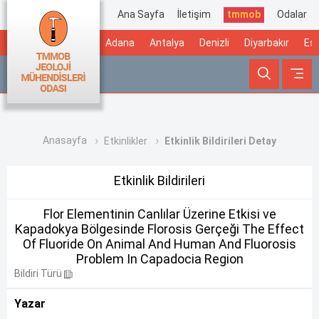
Ana Sayfa
İletişim
tmmob
Odalar
Adana
Antalya
Denizli
Diyarbakır
Esk
Anasayfa
Etkinlikler
Etkinlik Bildirileri Detay
Etkinlik Bildirileri
Flor Elementinin Canlılar Üzerine Etkisi ve
Kapadokya Bölgesinde Florosis Gerçeği The Effect
Of Fluoride On Animal And Human And Fluorosis
Problem In Capadocia Region
Bildiri Türü
Yazar