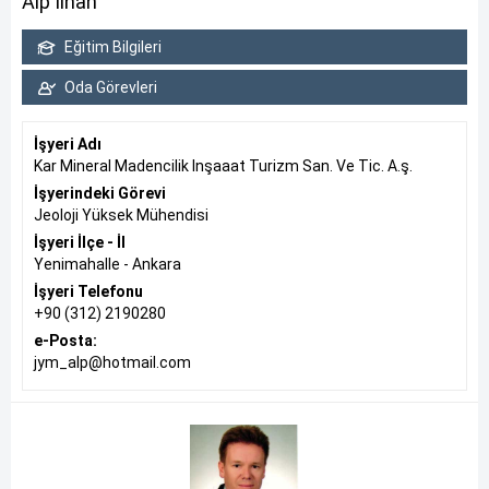
Alp Ilhan
Eğitim Bilgileri
Oda Görevleri
İşyeri Adı
Kar Mineral Madencilik Inşaaat Turizm San. Ve Tic. A.ş.
İşyerindeki Görevi
Jeoloji Yüksek Mühendisi
İşyeri İlçe - İl
Yenimahalle - Ankara
İşyeri Telefonu
+90 (312) 2190280
e-Posta:
jym_alp@hotmail.com