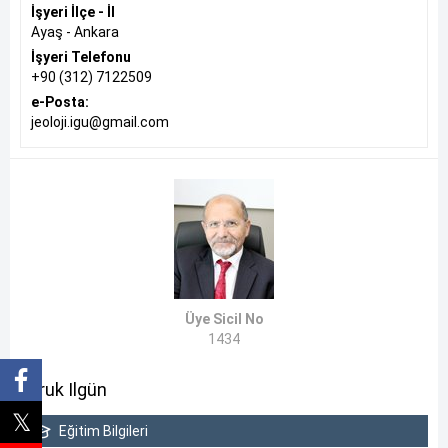
İşyeri İlçe - İl
Ayaş - Ankara
İşyeri Telefonu
+90 (312) 7122509
e-Posta:
jeoloji.igu@gmail.com
Üye Sicil No
1434
Faruk Ilgün
Eğitim Bilgileri