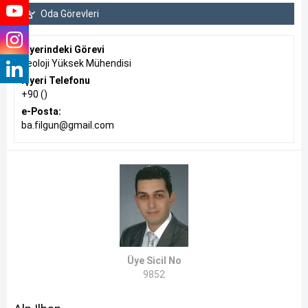
Oda Görevleri
İşyerindeki Görevi
Jeoloji Yüksek Mühendisi
İşyeri Telefonu
+90 ()
e-Posta:
ba.filgun@gmail.com
Üye Sicil No
9852