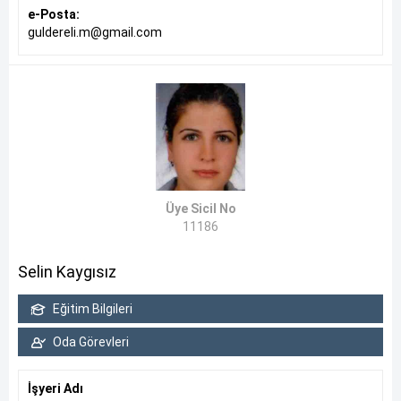
e-Posta:
guldereli.m@gmail.com
Üye Sicil No
11186
Selin Kaygısız
Eğitim Bilgileri
Oda Görevleri
İşyeri Adı