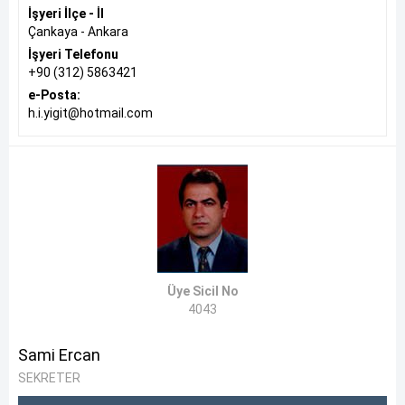
İşyeri İlçe - İl
Çankaya - Ankara
İşyeri Telefonu
+90 (312) 5863421
e-Posta:
h.i.yigit@hotmail.com
Üye Sicil No
4043
Sami Ercan
SEKRETER