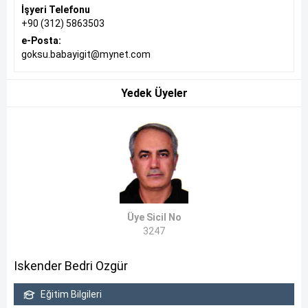
İşyeri Telefonu
+90 (312) 5863503
e-Posta:
goksu.babayigit@mynet.com
Yedek Üyeler
Üye Sicil No
3247
Iskender Bedri Ozgür
Eğitim Bilgileri