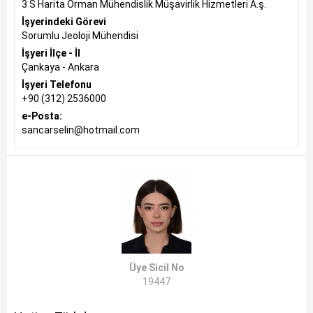
3 S Harita Orman Mühendislik Müşavirlik Hizmetleri A.ş.
İşyerindeki Görevi
Sorumlu Jeoloji Mühendisi
İşyeri İlçe - İl
Çankaya - Ankara
İşyeri Telefonu
+90 (312) 2536000
e-Posta:
sancarselin@hotmail.com
Üye Sicil No
19447