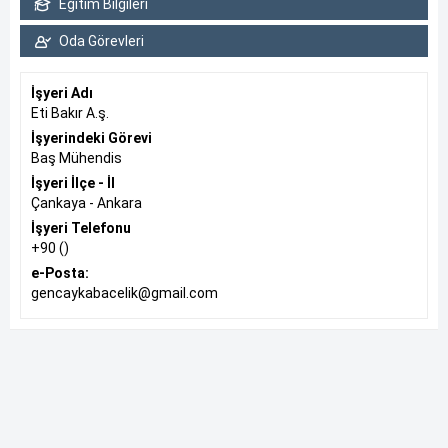
Eğitim Bilgileri
Oda Görevleri
İşyeri Adı
Eti Bakır A.ş.
İşyerindeki Görevi
Baş Mühendis
İşyeri İlçe - İl
Çankaya - Ankara
İşyeri Telefonu
+90 ()
e-Posta:
gencaykabacelik@gmail.com