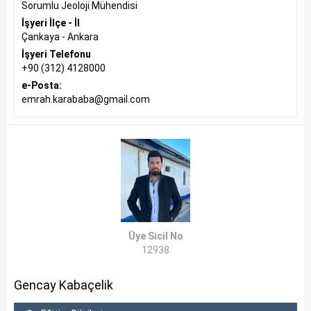
Sorumlu Jeoloji Mühendisi
İşyeri İlçe - İl
Çankaya - Ankara
İşyeri Telefonu
+90 (312) 4128000
e-Posta:
emrah.karababa@gmail.com
Üye Sicil No
12938
Gencay Kabaçelik