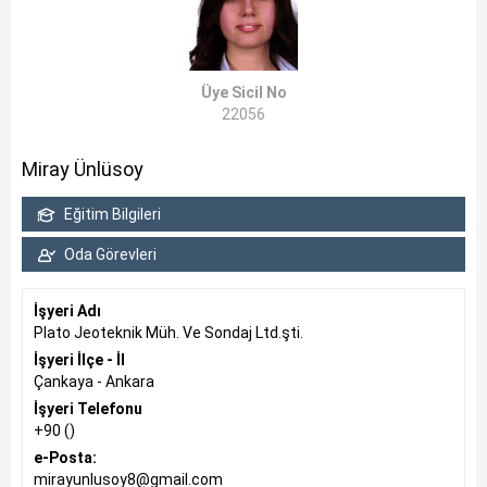
Üye Sicil No
22056
Miray Ünlüsoy
Eğitim Bilgileri
Oda Görevleri
İşyeri Adı
Plato Jeoteknik Müh. Ve Sondaj Ltd.şti.
İşyeri İlçe - İl
Çankaya - Ankara
İşyeri Telefonu
+90 ()
e-Posta:
mirayunlusoy8@gmail.com