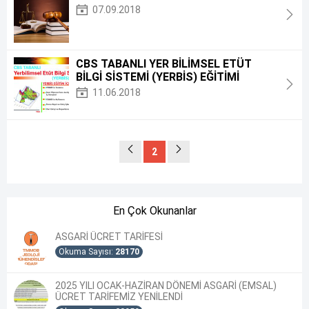
07.09.2018
CBS TABANLI YER BİLİMSEL ETÜT
BİLGİ SİSTEMİ (YERBİS) EĞİTİMİ
11.06.2018
2
En Çok Okunanlar
ASGARİ ÜCRET TARİFESİ
Okuma Sayısı:
28170
2025 YILI OCAK-HAZİRAN DÖNEMİ ASGARİ (EMSAL)
ÜCRET TARİFEMİZ YENİLENDİ