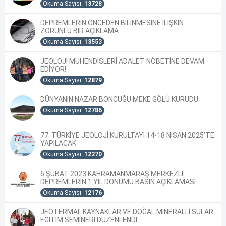
Okuma Sayısı:
13728
DEPREMLERİN ÖNCEDEN BİLİNMESİNE İLİŞKİN
ZORUNLU BİR AÇIKLAMA
Okuma Sayısı:
13553
JEOLOJİ MÜHENDİSLERİ ADALET NÖBETİNE DEVAM
EDİYOR!
Okuma Sayısı:
12879
DÜNYANIN NAZAR BONCUĞU MEKE GÖLÜ KURUDU
Okuma Sayısı:
12786
77. TÜRKİYE JEOLOJİ KURULTAYI 14-18 NİSAN 2025’TE
YAPILACAK
Okuma Sayısı:
12270
6 ŞUBAT 2023 KAHRAMANMARAŞ MERKEZLİ
DEPREMLERİN 1.YIL DÖNÜMÜ BASIN AÇIKLAMASI
Okuma Sayısı:
12176
JEOTERMAL KAYNAKLAR VE DOĞAL MİNERALLİ SULAR
EĞİTİM SEMİNERİ DÜZENLENDİ