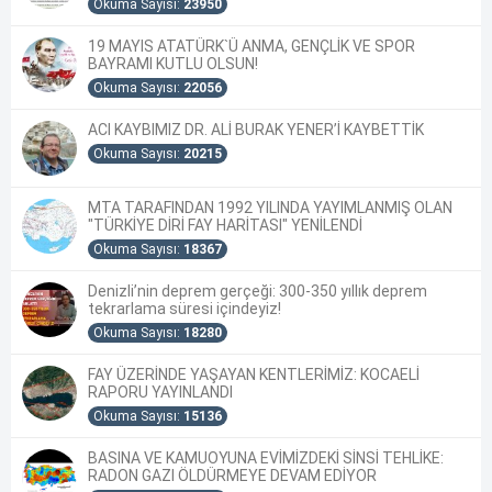
Okuma Sayısı:
23950
19 MAYIS ATATÜRK`Ü ANMA, GENÇLİK VE SPOR
BAYRAMI KUTLU OLSUN!
Okuma Sayısı:
22056
ACI KAYBIMIZ DR. ALİ BURAK YENER’İ KAYBETTİK
Okuma Sayısı:
20215
MTA TARAFINDAN 1992 YILINDA YAYIMLANMIŞ OLAN
"TÜRKİYE DİRİ FAY HARİTASI" YENİLENDİ
Okuma Sayısı:
18367
Denizli’nin deprem gerçeği: 300-350 yıllık deprem
tekrarlama süresi içindeyiz!
Okuma Sayısı:
18280
FAY ÜZERİNDE YAŞAYAN KENTLERİMİZ: KOCAELİ
RAPORU YAYINLANDI
Okuma Sayısı:
15136
BASINA VE KAMUOYUNA EVİMİZDEKİ SİNSİ TEHLİKE:
RADON GAZI ÖLDÜRMEYE DEVAM EDİYOR