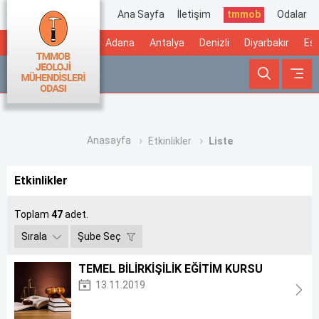
Ana Sayfa
İletişim
tmmob
Odalar
Adana
Antalya
Denizli
Diyarbakır
Esk
Anasayfa
Etkinlikler
Liste
Etkinlikler
Toplam
47
adet.
Sırala
Şube Seç
TEMEL BİLİRKİŞİLİK EĞİTİM KURSU
13.11.2019