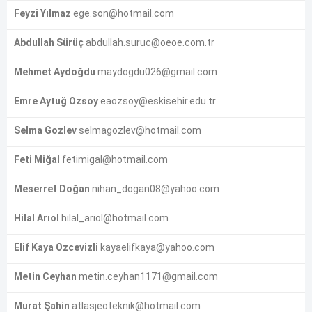
Feyzi Yılmaz
ege.son@hotmail.com
Abdullah Sürüç
abdullah.suruc@oeoe.com.tr
Mehmet Aydoğdu
maydogdu026@gmail.com
Emre Aytuğ Ozsoy
eaozsoy@eskisehir.edu.tr
Selma Gozlev
selmagozlev@hotmail.com
Feti Miğal
fetimigal@hotmail.com
Meserret Doğan
nihan_dogan08@yahoo.com
Hilal Arıol
hilal_ariol@hotmail.com
Elif Kaya Ozcevizli
kayaelifkaya@yahoo.com
Metin Ceyhan
metin.ceyhan1171@gmail.com
Murat Şahin
atlasjeoteknik@hotmail.com