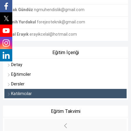
Burak Gündüz
ngmuhendislik@gmail.com
Semih Yurdakul
forejeoteknik@gmail.com
Celal Erayık
erayikcelal@hotmail.com
Eğitim İçeriği
Detay
Eğitimciler
Dersler
Katılımcılar
Eğitim Takvimi