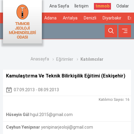
Ana Sayfa
İletişim
tmmob
Odalar
Adana
Antalya
Denizli
Diyarbakır
Esk
Anasayfa
Eğitimler
Katılımcılar
Kamulaştırma Ve Teknik Bilirkişilik Eğitimi (Eskişehir)
07.09.2013 - 08.09.2013
Katılımcı Sayısı: 16
Hüseyin Gül
hgul.2015@gmail.com
Ceyhun Yenipınar
yenipinarjeoloji@gmail.com