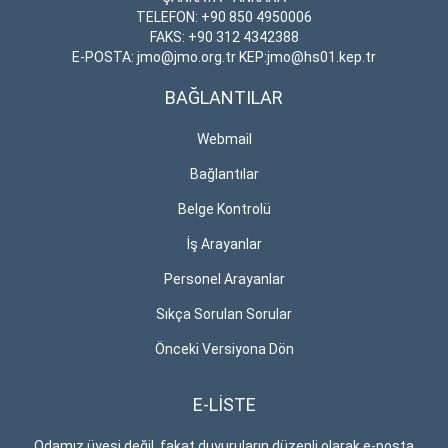
TELEFON: +90 850 4950006
FAKS: +90 312 4342388
E-POSTA: jmo@jmo.org.tr KEP:jmo@hs01.kep.tr
BAĞLANTILAR
Webmail
Bağlantılar
Belge Kontrolü
İş Arayanlar
Personel Arayanlar
Sıkça Sorulan Sorular
Önceki Versiyona Dön
E-LİSTE
Odamız üyesi değil, fakat duyuruların düzenli olarak e-posta