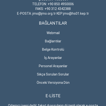
TELEFON: +90 850 4950006
FAKS: +90 312 4342388
E-POSTA: jmo@jmo.org.tr KEP:jmo@hs01.kep.tr
BAĞLANTILAR
Webmail
Bağlantılar
Belge Kontrolü
İş Arayanlar
Personel Arayanlar
Sıkça Sorulan Sorular
Önceki Versiyona Dön
E-LİSTE
Odamız üyesi değil, fakat duyuruların düzenli olarak e-posta