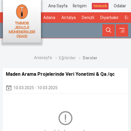
Ana Sayfa
İletişim
tmmob
Odalar
Adana
Antalya
Denizli
Diyarbakır
Esk
Anasayfa
Eğitimler
Dersler
Maden Arama Projelerinde Veri Yonetimi & Qa /qc
10.03.2025 - 10.03.2025