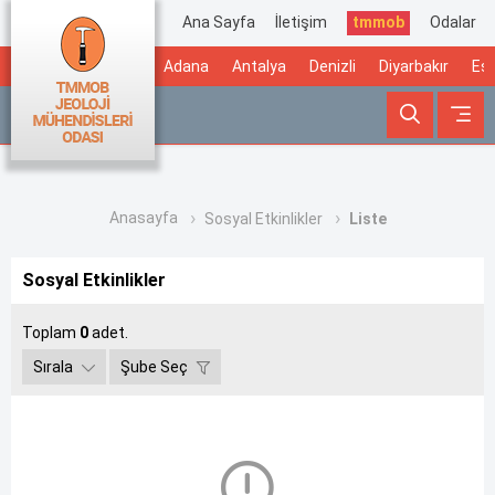
Ana Sayfa
İletişim
tmmob
Odalar
Adana
Antalya
Denizli
Diyarbakır
Esk
Anasayfa
Sosyal Etkinlikler
Liste
Sosyal Etkinlikler
Toplam
0
adet.
Sırala
Şube Seç