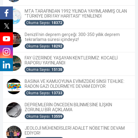
MTA TARAFINDAN 1992 YILINDA YAYIMLANMIŞ OLAN
"TÜRKİYE DİRİ FAY HARİTASI" YENİLENDİ
Okuma Sayısı:
18372
Denizli’nin deprem gerçeği: 300-350 yıllık deprem
tekrarlama süresi içindeyiz!
Okuma Sayısı:
18292
FAY ÜZERİNDE YAŞAYAN KENTLERİMİZ: KOCAELİ
RAPORU YAYINLANDI
Okuma Sayısı:
15138
BASINA VE KAMUOYUNA EVİMİZDEKİ SİNSİ TEHLİKE:
RADON GAZI ÖLDÜRMEYE DEVAM EDİYOR
Okuma Sayısı:
13733
DEPREMLERİN ÖNCEDEN BİLİNMESİNE İLİŞKİN
ZORUNLU BİR AÇIKLAMA
Okuma Sayısı:
13559
JEOLOJİ MÜHENDİSLERİ ADALET NÖBETİNE DEVAM
EDİYOR!