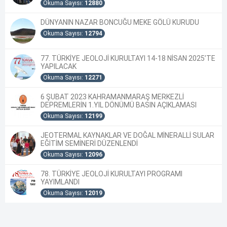
Okuma Sayısı:
12880
DÜNYANIN NAZAR BONCUĞU MEKE GÖLÜ KURUDU
Okuma Sayısı:
12794
77. TÜRKİYE JEOLOJİ KURULTAYI 14-18 NİSAN 2025’TE
YAPILACAK
Okuma Sayısı:
12271
6 ŞUBAT 2023 KAHRAMANMARAŞ MERKEZLİ
DEPREMLERİN 1.YIL DÖNÜMÜ BASIN AÇIKLAMASI
Okuma Sayısı:
12199
JEOTERMAL KAYNAKLAR VE DOĞAL MİNERALLİ SULAR
EĞİTİM SEMİNERİ DÜZENLENDİ
Okuma Sayısı:
12096
78. TÜRKİYE JEOLOJİ KURULTAYI PROGRAMI
YAYIMLANDI
Okuma Sayısı:
12019