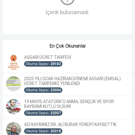
İçerik bulunamadı.
En Çok Okunanlar
ASGARİ ÜCRET TARİFESİ
Okuma Sayısı:
28183
2025 YILI OCAK-HAZİRAN DÖNEMİ ASGARİ (EMSAL)
ÜCRET TARİFEMİZ YENİLENDİ
Okuma Sayısı:
23954
19 MAYIS ATATÜRK`Ü ANMA, GENÇLİK VE SPOR
BAYRAMI KUTLU OLSUN!
Okuma Sayısı:
22057
ACI KAYBIMIZ DR. ALİ BURAK YENER’İ KAYBETTİK
Okuma Sayısı:
20218