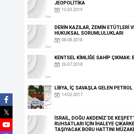
JEOPOLİTİKA
15.03.2019
DERİN KAZILAR, ZEMİN ETÜTLERİ 
HUKUKSAL SORUMLULUKLARI
08.08.2018
KENTSEL KİMLİĞE SAHİP ÇIKMAK:
26.07.2018
LİBYA, İÇ SAVAŞLA GELEN PETROL 
14.02.2017
İSRAİL, DOĞU AKDENİZ`DE KEŞFET
RUHSATLARI İÇİN İHALEYE ÇIKARKE
TAŞIYACAK BORU HATTINI MÜZAK