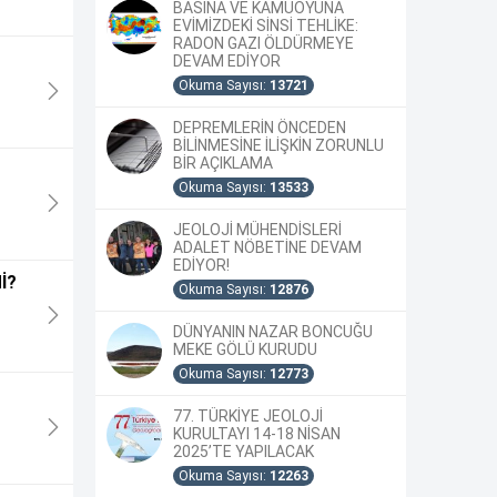
BASINA VE KAMUOYUNA
EVİMİZDEKİ SİNSİ TEHLİKE:
RADON GAZI ÖLDÜRMEYE
DEVAM EDİYOR
Okuma Sayısı:
13721
DEPREMLERİN ÖNCEDEN
BİLİNMESİNE İLİŞKİN ZORUNLU
BİR AÇIKLAMA
Okuma Sayısı:
13533
JEOLOJİ MÜHENDİSLERİ
ADALET NÖBETİNE DEVAM
EDİYOR!
İ?
Okuma Sayısı:
12876
DÜNYANIN NAZAR BONCUĞU
MEKE GÖLÜ KURUDU
Okuma Sayısı:
12773
77. TÜRKİYE JEOLOJİ
KURULTAYI 14-18 NİSAN
2025’TE YAPILACAK
Okuma Sayısı:
12263