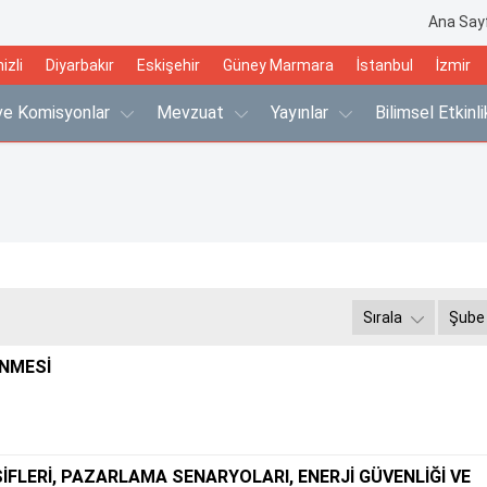
Ana Say
izli
Diyarbakır
Eskişehir
Güney Marmara
İstanbul
İzmir
 ve Komisyonlar
Mevzuat
Yayınlar
Bilimsel Etkinl
Sırala
Şube
ENMESİ
FLERİ, PAZARLAMA SENARYOLARI, ENERJİ GÜVENLİĞİ VE