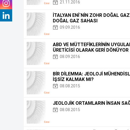
21.11.2016
İTALYAN ENİ`NİN ZOHR DOĞAL GAZ 
DOĞAL GAZ SAHASI
09.09.2016
ABD VE MÜTTEFİKLERİNİN UYGULAD
ÜRETİCİSİ OLARAK GERİ DÖNÜYOR
08.09.2016
BİR DİLEMMA: JEOLOJİ MÜHENDİSLİ
İŞSİZ KALMAK MI?
08.08.2015
JEOLOJİK ORTAMLARIN İNSAN SAĞL
08.08.2015