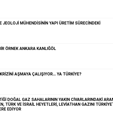
VE JEOLOJİ MÜHENDİSİNİN YAPI ÜRETİM SÜRECİNDEKİ
 BİR ÖRNEK ANKARA KANLIĞÖL
KRİZİNİ AŞMAYA ÇALIŞIYOR... YA TÜRKİYE?
TİĞİ DOĞAL GAZ SAHALARININ YAKIN CİVARLARINDAKİ AR
N, TÜRK VE İSRAİL HEYETLERİ, LEVİATHAN GAZINI TÜRKİYE
ERE EDİYOR