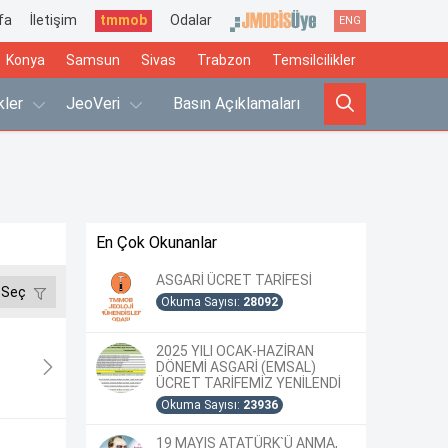
fa
İletişim
tmmob
Odalar
ENG
Konya
Samsun
Sivas
Trabzon
Temsilcilikler
ikler
JeoVeri
Basın Açıklamaları
En Çok Okunanlar
ASGARİ ÜCRET TARİFESİ
 Seç
Okuma Sayısı:
28092
2025 YILI OCAK-HAZİRAN
DÖNEMİ ASGARİ (EMSAL)
ÜCRET TARİFEMİZ YENİLENDİ
Okuma Sayısı:
23936
19 MAYIS ATATÜRK`Ü ANMA,