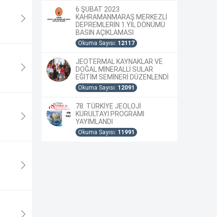
6 ŞUBAT 2023
KAHRAMANMARAŞ MERKEZLİ
DEPREMLERİN 1.YIL DÖNÜMÜ
BASIN AÇIKLAMASI
Okuma Sayısı:
12117
JEOTERMAL KAYNAKLAR VE
DOĞAL MİNERALLİ SULAR
EĞİTİM SEMİNERİ DÜZENLENDİ
Okuma Sayısı:
12091
78. TÜRKİYE JEOLOJİ
KURULTAYI PROGRAMI
YAYIMLANDI
Okuma Sayısı:
11991