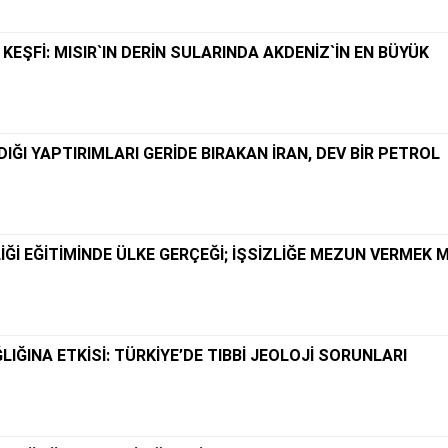
KEŞFİ: MISIR`IN DERİN SULARINDA AKDENİZ`İN EN BÜYÜK
IĞI YAPTIRIMLARI GERİDE BIRAKAN İRAN, DEV BİR PETROL
Ğİ EĞİTİMİNDE ÜLKE GERÇEĞİ; İŞSİZLİĞE MEZUN VERMEK M
IĞINA ETKİSİ: TÜRKİYE’DE TIBBİ JEOLOJİ SORUNLARI