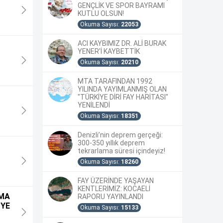
GENÇLİK VE SPOR BAYRAMI
KUTLU OLSUN!
Okuma Sayısı:
22053
ACI KAYBIMIZ DR. ALİ BURAK
YENER’İ KAYBETTİK
Okuma Sayısı:
20210
MTA TARAFINDAN 1992
YILINDA YAYIMLANMIŞ OLAN
"TÜRKİYE DİRİ FAY HARİTASI"
YENİLENDİ
Okuma Sayısı:
18351
Denizli’nin deprem gerçeği:
300-350 yıllık deprem
tekrarlama süresi içindeyiz!
Okuma Sayısı:
18260
FAY ÜZERİNDE YAŞAYAN
KENTLERİMİZ: KOCAELİ
AMA
RAPORU YAYINLANDI
`YE
Okuma Sayısı:
15133