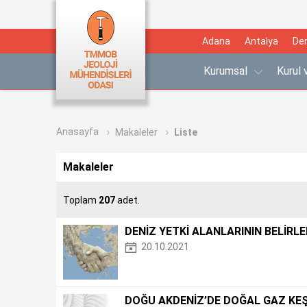
Adana
Antalya
Den
Kurumsal
Kurul
Anasayfa
Makaleler
Liste
Makaleler
Toplam
207
adet.
DENİZ YETKİ ALANLARININ BELİRL
20.10.2021
DOĞU AKDENİZ’DE DOĞAL GAZ KEŞİ