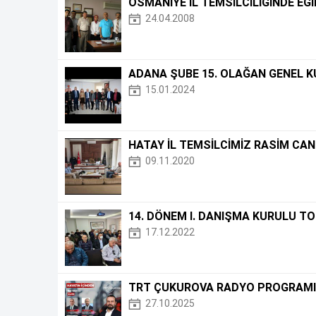
OSMANİYE İL TEMSİLCİLİĞİNDE EĞ
24.04.2008
ADANA ŞUBE 15. OLAĞAN GENEL KU
15.01.2024
HATAY İL TEMSİLCİMİZ RASİM CAN
09.11.2020
14. DÖNEM I. DANIŞMA KURULU TO
17.12.2022
TRT ÇUKUROVA RADYO PROGRAMIN
27.10.2025