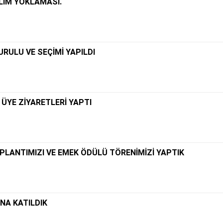
İLİM YOKLAMASI.
RULU VE SEÇİMİ YAPILDI
 ÜYE ZİYARETLERİ YAPTI
PLANTIMIZI VE EMEK ÖDÜLÜ TÖRENİMİZİ YAPTIK
A KATILDIK