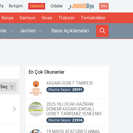
fa
İletişim
tmmob
Odalar
ENG
Konya
Samsun
Sivas
Trabzon
Temsilcilikler
ikler
JeoVeri
Basın Açıklamaları
En Çok Okunanlar
ASGARİ ÜCRET TARİFESİ
 Seç
Okuma Sayısı:
28091
2025 YILI OCAK-HAZİRAN
DÖNEMİ ASGARİ (EMSAL)
ÜCRET TARİFEMİZ YENİLENDİ
Okuma Sayısı:
23936
19 MAYIS ATATÜRK`Ü ANMA,