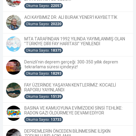
Okuma Sayısı:
22057
ACI KAYBIMIZ DR. ALİ BURAK YENER’İ KAYBETTİK
Okuma Sayısı:
20220
MTA TARAFINDAN 1992 YILINDA YAYIMLANMIŞ OLAN
"TÜRKİYE DİRİ FAY HARİTASI" YENİLENDİ
Okuma Sayısı:
18375
Denizli’nin deprem gerçeği: 300-350 yıllık deprem
tekrarlama süresi içindeyiz!
Okuma Sayısı:
18293
FAY ÜZERİNDE YAŞAYAN KENTLERİMİZ: KOCAELİ
RAPORU YAYINLANDI
Okuma Sayısı:
15139
BASINA VE KAMUOYUNA EVİMİZDEKİ SİNSİ TEHLİKE:
RADON GAZI ÖLDÜRMEYE DEVAM EDİYOR
Okuma Sayısı:
13733
DEPREMLERİN ÖNCEDEN BİLİNMESİNE İLİŞKİN
ZORUNLU BİR AÇIKLAMA