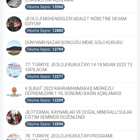
Okuma Sayısı:
13560
JEOLOJİ MÜHENDİSLERİ ADALET NÖBETİNE DEVAM
EDİYOR!
Okuma Sayısı:
12880
DÜNYANIN NAZAR BONCUĞU MEKE GÖLÜ KURUDU
Okuma Sayısı:
12799
77. TÜRKİYE JEOLOJİ KURULTAYI 14-18 NİSAN 2025’TE
YAPILACAK
Okuma Sayısı:
12271
6 ŞUBAT 2023 KAHRAMANMARAŞ MERKEZLİ
DEPREMLERİN 1.YIL DÖNÜMÜ BASIN AÇIKLAMASI
Okuma Sayısı:
12209
JEOTERMAL KAYNAKLAR VE DOĞAL MİNERALLİ SULAR
EĞİTİM SEMİNERİ DÜZENLENDİ
Okuma Sayısı:
12096
78. TÜRKİYE JEOLOJİ KURULTAYI PROGRAMI