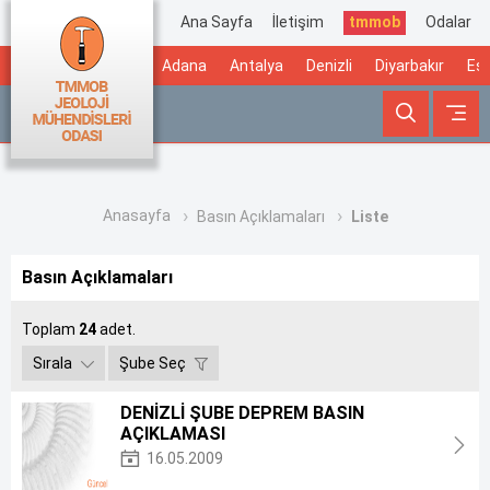
Ana Sayfa
İletişim
tmmob
Odalar
Adana
Antalya
Denizli
Diyarbakır
Esk
Anasayfa
Basın Açıklamaları
Liste
Basın Açıklamaları
Toplam
24
adet.
Sırala
Şube Seç
DENİZLİ ŞUBE DEPREM BASIN
AÇIKLAMASI
16.05.2009