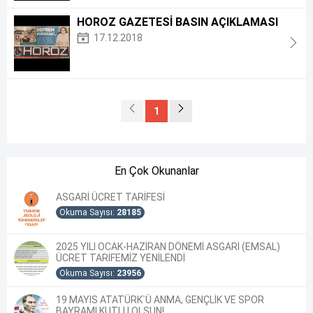
HOROZ GAZETESİ BASIN AÇIKLAMASI
17.12.2018
1
En Çok Okunanlar
ASGARİ ÜCRET TARİFESİ
Okuma Sayısı:
28185
2025 YILI OCAK-HAZİRAN DÖNEMİ ASGARİ (EMSAL)
ÜCRET TARİFEMİZ YENİLENDİ
Okuma Sayısı:
23956
19 MAYIS ATATÜRK`Ü ANMA, GENÇLİK VE SPOR
BAYRAMI KUTLU OLSUN!