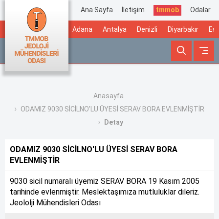
Ana Sayfa
İletişim
tmmob
Odalar
Adana
Antalya
Denizli
Diyarbakır
Esk
Anasayfa
ODAMIZ 9030 SİCİLNO'LU ÜYESİ SERAV BORA EVLENMİŞTİR
Detay
ODAMIZ 9030 SİCİLNO'LU ÜYESİ SERAV BORA
EVLENMİŞTİR
9030 sicil numaralı üyemiz SERAV BORA 19 Kasım 2005
tarihinde evlenmiştir. Meslektaşımıza mutluluklar dileriz.
Jeololji Mühendisleri Odası