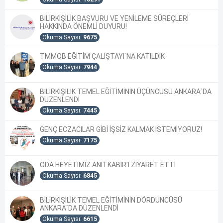
BİLİRKİŞİLİK BAŞVURU VE YENİLEME SÜREÇLERİ
HAKKINDA ÖNEMLİ DUYURU!
Okuma Sayısı:
9675
TMMOB EĞİTİM ÇALIŞTAYI`NA KATILDIK
Okuma Sayısı:
7944
BİLİRKİŞİLİK TEMEL EĞİTİMİNİN ÜÇÜNCÜSÜ ANKARA`DA
DÜZENLENDİ
Okuma Sayısı:
7445
GENÇ ECZACILAR GİBİ İŞSİZ KALMAK İSTEMİYORUZ!
Okuma Sayısı:
7175
ODA HEYETİMİZ ANITKABİR’İ ZİYARET ETTİ
Okuma Sayısı:
6845
BİLİRKİŞİLİK TEMEL EĞİTİMİNİN DÖRDÜNCÜSÜ
ANKARA`DA DÜZENLENDİ
Okuma Sayısı:
6615