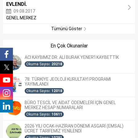
EVLENDİ.
09.08.2017
GENEL MERKEZ
Tümünü Göster
En Çok Okunanlar
ACI KAYBIMIZ DR. ALİ BURAK YENER’İ KAYBETTİK
Okuma Sayısı:
20218
78. TÜRKİYE JEOLOJİ KURULTAYI PROGRAMI
YAYIMLANDI
Okuma Sayısı:
12018
BÜRO TESCİL VE AİDAT ÖDEMELERİ İÇİN GENEL
MERKEZ HESAP NUMARALARI
Okuma Sayısı:
10611
2026 YILI OCAK-HAZİRAN DÖNEMİ ASGARİ (EMSAL)
ÜCRET TARİFEMİZ YENİLENDİ
Okuma Sayısı:
10291