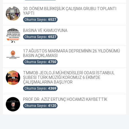
30. DÖNEM BİLİRKİŞİLİK ÇALIŞMA GRUBU TOPLANTI
YAPTI
Okuma Sayısı:
6527
BASINA VE KAMUOYUNA
Okuma Sayısı:
6527
17 AĞUSTOS MARMARA DEPREMİNİN 26.YILDÖNÜMÜ
BASIN AÇIKLAMASI
Okuma Sayısı:
4750
TMMOB JEOLOJİ MÜHENDİSLERİ ODASI İSTANBUL
ŞUBESİ TÜRK MÜZİĞİ KOROMUZ 6 EKİM’DE
ÇALIŞMALARINA BAŞLIYOR
Okuma Sayısı:
4369
PROF. DR. AZİZ ERTUNÇ HOCAMIZI KAYBETTİK
Okuma Sayısı:
4120