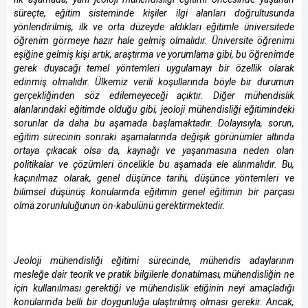
süreçte, eğitim sisteminde kişiler ilgi alanları doğrultusunda
yönlendirilmiş, ilk ve orta düzeyde aldıkları eğitimle üniversitede
öğrenim görmeye hazır hale gelmiş olmalıdır. Üniversite öğrenimi
eşiğine gelmiş kişi artık, araştırma ve yorumlama gibi, bu öğrenimde
gerek duyacağı temel yöntemleri uygulamayı bir özellik olarak
edinmiş olmalıdır. Ülkemiz verili koşullarında böyle bir durumun
gerçekliğinden söz edilemeyeceği açıktır. Diğer mühendislik
alanlarındaki eğitimde olduğu gibi, jeoloji mühendisliği eğitimindeki
sorunlar da daha bu aşamada başlamaktadır. Dolayısıyla, sorun,
eğitim sürecinin sonraki aşamalarında değişik görünümler altında
ortaya çıkacak olsa da, kaynağı ve yaşanmasına neden olan
politikalar ve çözümleri öncelikle bu aşamada ele alınmalıdır. Bu,
kaçınılmaz olarak, genel düşünce tarihi, düşünce yöntemleri ve
bilimsel düşünüş konularında eğitimin genel eğitimin bir parçası
olma zorunluluğunun ön-kabulünü gerektirmektedir.
Jeoloji mühendisliği eğitimi sürecinde, mühendis adaylarının
mesleğe dair teorik ve pratik bilgilerle donatılması, mühendisliğin ne
için kullanılması gerektiği ve mühendislik etiğinin neyi amaçladığı
konularında belli bir doygunluğa ulaştırılmış olması gerekir. Ancak,