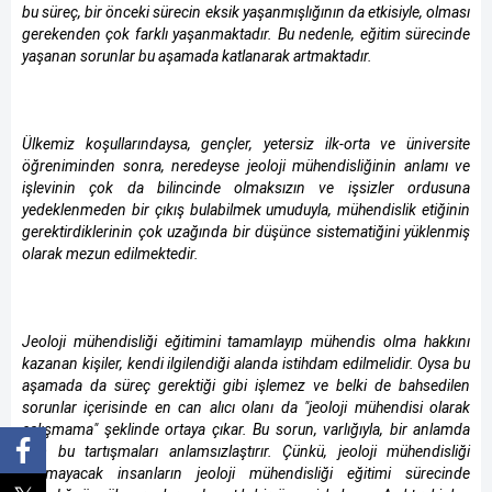
bu süreç, bir önceki sürecin eksik yaşanmışlığının da etkisiyle, olması
gerekenden çok farklı yaşanmaktadır. Bu nedenle, eğitim sürecinde
yaşanan sorunlar bu aşamada katlanarak artmaktadır.
Ülkemiz koşullarındaysa, gençler, yetersiz ilk-orta ve üniversite
öğreniminden sonra, neredeyse jeoloji mühendisliğinin anlamı ve
işlevinin çok da bilincinde olmaksızın ve işsizler ordusuna
yedeklenmeden bir çıkış bulabilmek umuduyla, mühendislik etiğinin
gerektirdiklerinin çok uzağında bir düşünce sistematiğini yüklenmiş
olarak mezun edilmektedir.
Jeoloji mühendisliği eğitimini tamamlayıp mühendis olma hakkını
kazanan kişiler, kendi ilgilendiği alanda istihdam edilmelidir. Oysa bu
aşamada da süreç gerektiği gibi işlemez ve belki de bahsedilen
sorunlar içerisinde en can alıcı olanı da "jeoloji mühendisi olarak
çalışmama" şeklinde ortaya çıkar. Bu sorun, varlığıyla, bir anlamda
tüm bu tartışmaları anlamsızlaştırır. Çünkü, jeoloji mühendisliği
yapmayacak insanların jeoloji mühendisliği eğitimi sürecinde