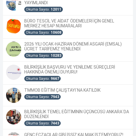
YAYIMLANDI
Okuma Sayısı:
12011
BÜRO TESCİL VE AİDAT ÖDEMELERİ İÇİN GENEL
MERKEZ HESAP NUMARALARI
Okuma Sayısı:
10608
2026 YILI OCAK-HAZİRAN DÖNEMİ ASGARİ (EMSAL)
ÜCRET TARİFEMİZ YENİLENDİ
Okuma Sayısı:
10283
BİLİRKİŞİLİK BAŞVURU VE YENİLEME SÜREÇLERİ
HAKKINDA ÖNEMLİ DUYURU!
Okuma Sayısı:
9667
TMMOB EĞİTİM ÇALIŞTAYI`NA KATILDIK
Okuma Sayısı:
7943
BİLİRKİŞİLİK TEMEL EĞİTİMİNİN ÜÇÜNCÜSÜ ANKARA`DA
DÜZENLENDİ
Okuma Sayısı:
7443
GENÇ ECZACILAR GİBİ İŞSİZ KALMAK İSTEMİYORUZ!