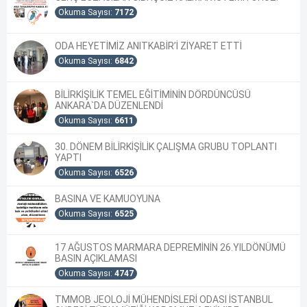
Okuma Sayısı:
7172
ODA HEYETİMİZ ANITKABİR’İ ZİYARET ETTİ
Okuma Sayısı:
6842
BİLİRKİŞİLİK TEMEL EĞİTİMİNİN DÖRDÜNCÜSÜ
ANKARA`DA DÜZENLENDİ
Okuma Sayısı:
6611
30. DÖNEM BİLİRKİŞİLİK ÇALIŞMA GRUBU TOPLANTI
YAPTI
Okuma Sayısı:
6526
BASINA VE KAMUOYUNA
Okuma Sayısı:
6525
17 AĞUSTOS MARMARA DEPREMİNİN 26.YILDÖNÜMÜ
BASIN AÇIKLAMASI
Okuma Sayısı:
4747
TMMOB JEOLOJİ MÜHENDİSLERİ ODASI İSTANBUL