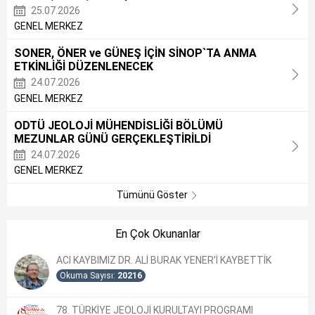
25.07.2026
GENEL MERKEZ
SONER, ÖNER ve GÜNEŞ İÇİN SİNOP`TA ANMA
ETKİNLİĞİ DÜZENLENECEK
24.07.2026
GENEL MERKEZ
ODTÜ JEOLOJİ MÜHENDİSLİĞİ BÖLÜMÜ
MEZUNLAR GÜNÜ GERÇEKLEŞTİRİLDİ
24.07.2026
GENEL MERKEZ
Tümünü Göster
En Çok Okunanlar
ACI KAYBIMIZ DR. ALİ BURAK YENER’İ KAYBETTİK
Okuma Sayısı:
20216
78. TÜRKİYE JEOLOJİ KURULTAYI PROGRAMI