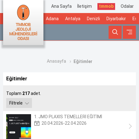
Ana Sayfa
İletişim
tmmob
Odalar
Adana
Antalya
Denizli
Diyarbakır
Esk
Anasayfa
Eğitimler
Eğitimler
Toplam
217
adet.
Filtrele
1. JMO PLAXIS TEMELLERİ EĞİTİMİ
20.04.2026-22.04.2026