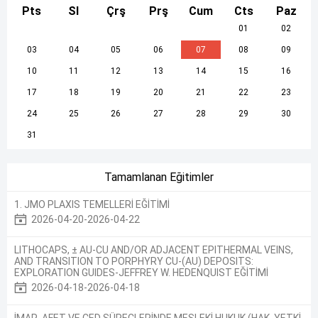
Pts
Sl
Çrş
Prş
Cum
Cts
Paz
01
02
03
04
05
06
07
08
09
10
11
12
13
14
15
16
17
18
19
20
21
22
23
24
25
26
27
28
29
30
31
Tamamlanan Eğitimler
1. JMO PLAXIS TEMELLERİ EĞİTİMİ
2026-04-20-2026-04-22
LITHOCAPS, ± AU-CU AND/OR ADJACENT EPITHERMAL VEINS,
AND TRANSITION TO PORPHYRY CU-(AU) DEPOSITS:
EXPLORATION GUIDES-JEFFREY W. HEDENQUIST EĞİTİMİ
2026-04-18-2026-04-18