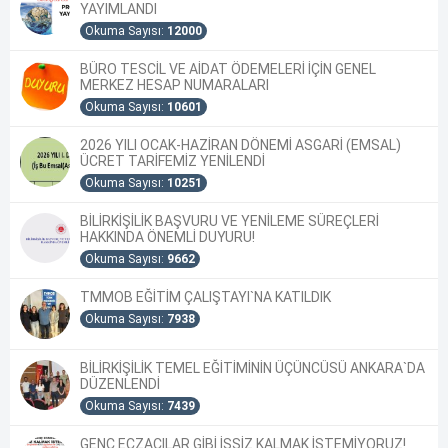
YAYIMLANDI
Okuma Sayısı:
12000
BÜRO TESCİL VE AİDAT ÖDEMELERİ İÇİN GENEL
MERKEZ HESAP NUMARALARI
Okuma Sayısı:
10601
2026 YILI OCAK-HAZİRAN DÖNEMİ ASGARİ (EMSAL)
ÜCRET TARİFEMİZ YENİLENDİ
Okuma Sayısı:
10251
BİLİRKİŞİLİK BAŞVURU VE YENİLEME SÜREÇLERİ
HAKKINDA ÖNEMLİ DUYURU!
Okuma Sayısı:
9662
TMMOB EĞİTİM ÇALIŞTAYI`NA KATILDIK
Okuma Sayısı:
7938
BİLİRKİŞİLİK TEMEL EĞİTİMİNİN ÜÇÜNCÜSÜ ANKARA`DA
DÜZENLENDİ
Okuma Sayısı:
7439
GENÇ ECZACILAR GİBİ İŞSİZ KALMAK İSTEMİYORUZ!