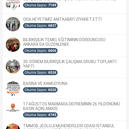
Okuma Sayısı:
7169
ODA HEYETİMİZ ANITKABİR’İ ZİYARET ETTİ
Okuma Sayısı:
6837
BİLİRKİŞİLİK TEMEL EĞİTİMİNİN DÖRDÜNCÜSÜ
ANKARA`DA DÜZENLENDİ
Okuma Sayısı:
6606
30. DÖNEM BİLİRKİŞİLİK ÇALIŞMA GRUBU TOPLANTI
YAPTI
Okuma Sayısı:
6524
BASINA VE KAMUOYUNA
Okuma Sayısı:
6520
17 AĞUSTOS MARMARA DEPREMİNİN 26.YILDÖNÜMÜ
BASIN AÇIKLAMASI
Okuma Sayısı:
4745
TMMOB JEOLOJİ MÜHENDİSLERİ ODASI İSTANBUL