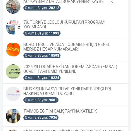
ACI KAYBIMIZ DR. ALİ BURAK YENER’İ KAYBETTİK
Okuma Sayısı:
20212
78. TÜRKİYE JEOLOJİ KURULTAYI PROGRAMI
YAYIMLANDI
Okuma Sayısı:
11993
BÜRO TESCİL VE AİDAT ÖDEMELERİ İÇİN GENEL
MERKEZ HESAP NUMARALARI
Okuma Sayısı:
10598
2026 YILI OCAK-HAZİRAN DÖNEMİ ASGARİ (EMSAL)
ÜCRET TARİFEMİZ YENİLENDİ
Okuma Sayısı:
10224
BİLİRKİŞİLİK BAŞVURU VE YENİLEME SÜREÇLERİ
HAKKINDA ÖNEMLİ DUYURU!
Okuma Sayısı:
9661
TMMOB EĞİTİM ÇALIŞTAYI`NA KATILDIK
Okuma Sayısı:
7936