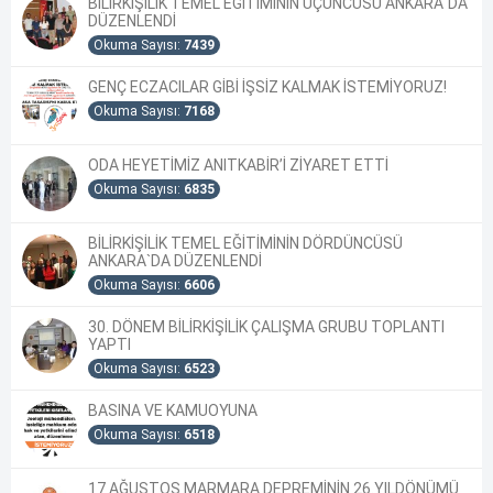
BİLİRKİŞİLİK TEMEL EĞİTİMİNİN ÜÇÜNCÜSÜ ANKARA`DA
DÜZENLENDİ
Okuma Sayısı:
7439
GENÇ ECZACILAR GİBİ İŞSİZ KALMAK İSTEMİYORUZ!
Okuma Sayısı:
7168
ODA HEYETİMİZ ANITKABİR’İ ZİYARET ETTİ
Okuma Sayısı:
6835
BİLİRKİŞİLİK TEMEL EĞİTİMİNİN DÖRDÜNCÜSÜ
ANKARA`DA DÜZENLENDİ
Okuma Sayısı:
6606
30. DÖNEM BİLİRKİŞİLİK ÇALIŞMA GRUBU TOPLANTI
YAPTI
Okuma Sayısı:
6523
BASINA VE KAMUOYUNA
Okuma Sayısı:
6518
17 AĞUSTOS MARMARA DEPREMİNİN 26.YILDÖNÜMÜ