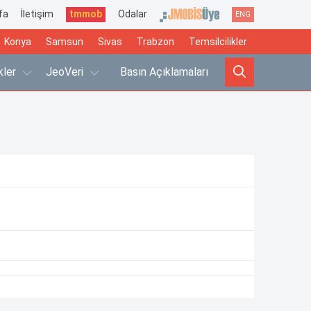
fa
İletişim
tmmob
Odalar
ENG
Konya
Samsun
Sivas
Trabzon
Temsilcilikler
ikler
JeoVeri
Basın Açıklamaları