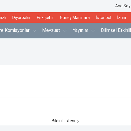
Ana Say
izli
Diyarbakır
Eskişehir
Güney Marmara
İstanbul
İzmir
 ve Komisyonlar
Mevzuat
Yayınlar
Bilimsel Etkinl
Bildiri Listesi