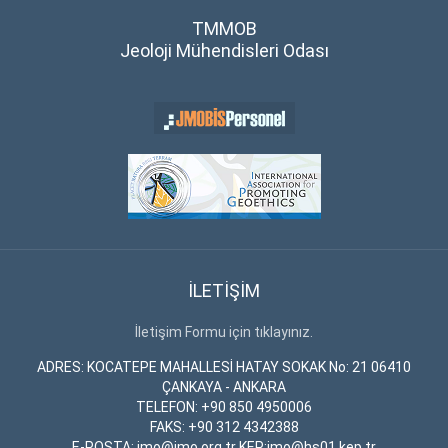
TMMOB
Jeoloji Mühendisleri Odası
İLETİŞİM
İletişim Formu için tıklayınız.
ADRES: KOCATEPE MAHALLESİ HATAY SOKAK No: 21 06410
ÇANKAYA - ANKARA
TELEFON: +90 850 4950006
FAKS: +90 312 4342388
E-POSTA: jmo@jmo.org.tr KEP:jmo@hs01.kep.tr