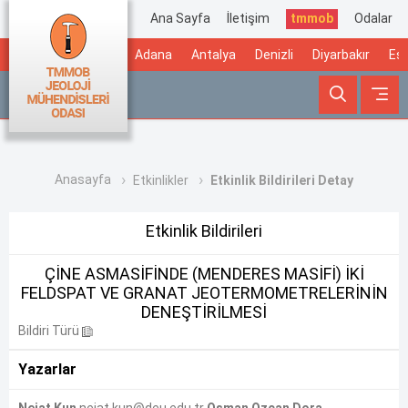
Ana Sayfa
İletişim
tmmob
Odalar
Adana
Antalya
Denizli
Diyarbakır
Esk
Anasayfa
Etkinlikler
Etkinlik Bildirileri Detay
Etkinlik Bildirileri
ÇİNE ASMASİFİNDE (MENDERES MASİFİ) İKİ
FELDSPAT VE GRANAT JEOTERMOMETRELERİNİN
DENEŞTİRİLMESİ
Bildiri Türü
Yazarlar