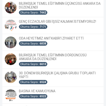
BİLİRKİŞİLİK TEMEL EĞİTİMİNİN ÜÇÜNCÜSÜ ANKARA`DA
DÜZENLENDİ
Okuma Sayısı:
7442
GENÇ ECZACILAR GİBİ İŞSİZ KALMAK İSTEMİYORUZ!
Okuma Sayısı:
7171
ODA HEYETİMİZ ANITKABİR’İ ZİYARET ETTİ
Okuma Sayısı:
6838
BİLİRKİŞİLİK TEMEL EĞİTİMİNİN DÖRDÜNCÜSÜ
ANKARA`DA DÜZENLENDİ
Okuma Sayısı:
6610
30. DÖNEM BİLİRKİŞİLİK ÇALIŞMA GRUBU TOPLANTI
YAPTI
Okuma Sayısı:
6524
BASINA VE KAMUOYUNA
Okuma Sayısı:
6522