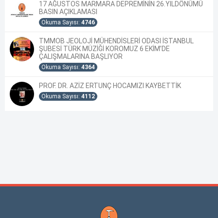
17 AĞUSTOS MARMARA DEPREMİNİN 26.YILDÖNÜMÜ
BASIN AÇIKLAMASI
Okuma Sayısı:
4746
TMMOB JEOLOJİ MÜHENDİSLERİ ODASI İSTANBUL
ŞUBESİ TÜRK MÜZİĞİ KOROMUZ 6 EKİM’DE
ÇALIŞMALARINA BAŞLIYOR
Okuma Sayısı:
4364
PROF. DR. AZİZ ERTUNÇ HOCAMIZI KAYBETTİK
Okuma Sayısı:
4112