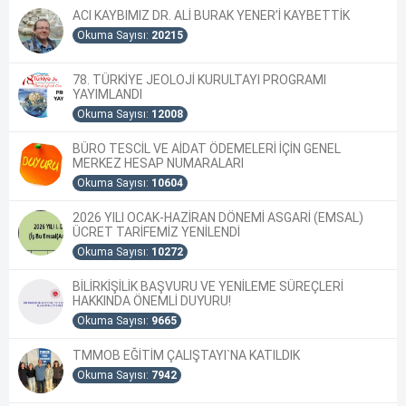
ACI KAYBIMIZ DR. ALİ BURAK YENER’İ KAYBETTİK
Okuma Sayısı:
20215
78. TÜRKİYE JEOLOJİ KURULTAYI PROGRAMI
YAYIMLANDI
Okuma Sayısı:
12008
BÜRO TESCİL VE AİDAT ÖDEMELERİ İÇİN GENEL
MERKEZ HESAP NUMARALARI
Okuma Sayısı:
10604
2026 YILI OCAK-HAZİRAN DÖNEMİ ASGARİ (EMSAL)
ÜCRET TARİFEMİZ YENİLENDİ
Okuma Sayısı:
10272
BİLİRKİŞİLİK BAŞVURU VE YENİLEME SÜREÇLERİ
HAKKINDA ÖNEMLİ DUYURU!
Okuma Sayısı:
9665
TMMOB EĞİTİM ÇALIŞTAYI`NA KATILDIK
Okuma Sayısı:
7942