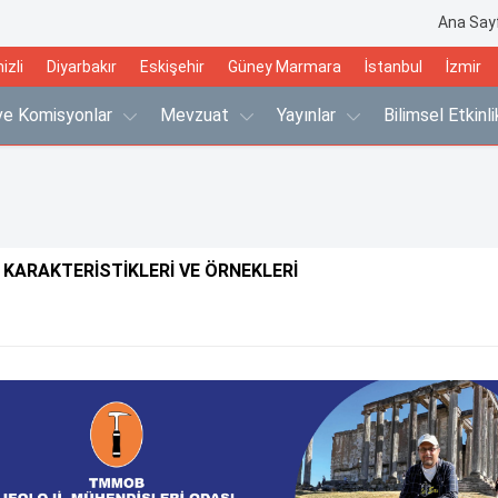
Ana Say
izli
Diyarbakır
Eskişehir
Güney Marmara
İstanbul
İzmir
 ve Komisyonlar
Mevzuat
Yayınlar
Bilimsel Etkinl
 KARAKTERİSTİKLERİ VE ÖRNEKLERİ