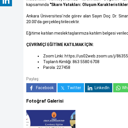
kapsamında
"Skarn Yatakları: Oluşum Karakteristikler
Ankara Üniversitesi`nde görev alan Sayın Doç. Dr. Si
20.00’da gerçekleştirilecektir.
Eğitime katılan meslektaşlarımıza katılım belgesi verilec
ÇEVRİMİÇİ EĞİTİME KATILMAK İÇİN:
Zoom Linki: https://us02web.zoom.us/j/8
Toplantı Kimliği: 863 5580 6708
Parola: 227458
Paylaş:
Facebook
Twitter
LinkedIn
Wh
Fotoğraf Galerisi