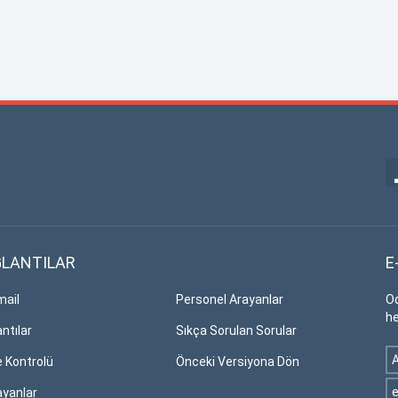
LANTILAR
E
ail
Personel Arayanlar
Od
he
ntılar
Sıkça Sorulan Sorular
e Kontrolü
Önceki Versiyona Dön
ayanlar