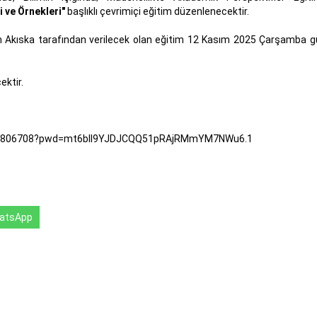
i ve Örnekleri"
başlıklı çevrimiçi eğitim düzenlenecektir.
nan Akıska tarafından verilecek olan eğitim 12 Kasım 2025 Çarşamba 
ektir.
6355806708?pwd=mt6bIl9YJDJCQQ51pRAjRMmYM7NWu6.1
atsApp