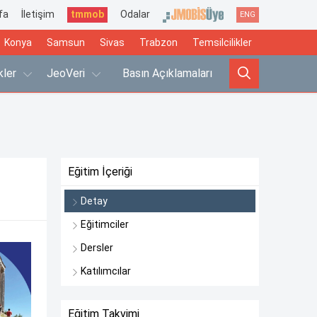
fa
İletişim
tmmob
Odalar
ENG
Konya
Samsun
Sivas
Trabzon
Temsilcilikler
ikler
JeoVeri
Basın Açıklamaları
Eğitim İçeriği
Detay
Eğitimciler
Dersler
Katılımcılar
Eğitim Takvimi