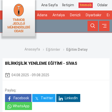
Ana Sayfa
İletişim
tmmob
Odalar
Adana
Antalya
Denizli
Diyarbakır
Esk
Anasayfa
Eğitimler
Eğitim Detay
BİLİRKİŞİLİK YENİLEME EĞİTİMİ - SİVAS
04.08.2025 - 09.08.2025
Paylaş:
Facebook
Twitter
LinkedIn
WhatsApp