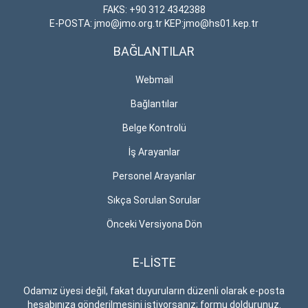
FAKS: +90 312 4342388
E-POSTA: jmo@jmo.org.tr KEP:jmo@hs01.kep.tr
BAĞLANTILAR
Webmail
Bağlantılar
Belge Kontrolü
İş Arayanlar
Personel Arayanlar
Sıkça Sorulan Sorular
Önceki Versiyona Dön
E-LİSTE
Odamız üyesi değil, fakat duyuruların düzenli olarak e-posta
hesabınıza gönderilmesini istiyorsanız; formu doldurunuz.