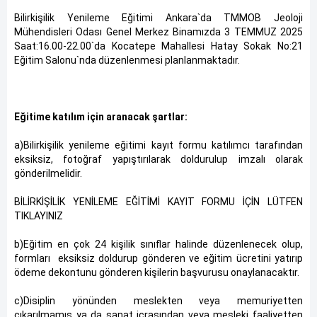
Bilirkişilik Yenileme Eğitimi Ankara`da TMMOB Jeoloji
Mühendisleri Odası Genel Merkez Binamızda 3 TEMMUZ 2025
Saat:16.00-22.00`da Kocatepe Mahallesi Hatay Sokak No:21
Eğitim Salonu`nda düzenlenmesi planlanmaktadır.
Eğitime katılım için aranacak şartlar:
a)Bilirkişilik yenileme eğitimi kayıt formu katılımcı tarafından
eksiksiz, fotoğraf yapıştırılarak doldurulup imzalı olarak
gönderilmelidir.
BİLİRKİŞİLİK YENİLEME EĞİTİMİ KAYIT FORMU İÇİN LÜTFEN
TIKLAYINIZ
b)Eğitim en çok 24 kişilik sınıflar halinde düzenlenecek olup,
formları eksiksiz doldurup gönderen ve eğitim ücretini yatırıp
ödeme dekontunu gönderen kişilerin başvurusu onaylanacaktır.
c)Disiplin yönünden meslekten veya memuriyetten
çıkarılmamış ya da sanat icrasından veya mesleki faaliyetten