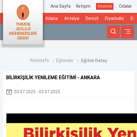
Ana Sayfa
İletişim
tmmob
Odalar
Adana
Antalya
Denizli
Diyarbakır
Esk
Anasayfa
Eğitimler
Eğitim Detay
BİLİRKİŞİLİK YENİLEME EĞİTİMİ - ANKARA
03.07.2025 - 03.07.2025