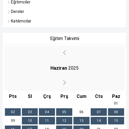
Eğitimciler
Dersler
Katılımcılar
Eğitim Takvimi
Haziran
2025
Pts
Sl
Çrş
Prş
Cum
Cts
Paz
01
02
03
04
05
06
07
08
09
10
11
12
13
14
15