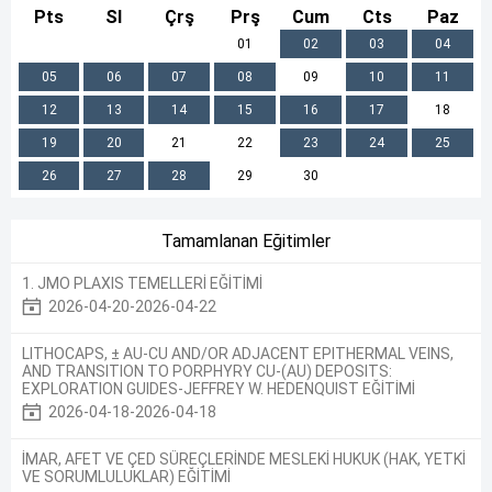
Pts
Sl
Çrş
Prş
Cum
Cts
Paz
01
02
03
04
05
06
07
08
09
10
11
12
13
14
15
16
17
18
19
20
21
22
23
24
25
26
27
28
29
30
Tamamlanan Eğitimler
1. JMO PLAXIS TEMELLERİ EĞİTİMİ
2026-04-20-2026-04-22
LITHOCAPS, ± AU-CU AND/OR ADJACENT EPITHERMAL VEINS,
AND TRANSITION TO PORPHYRY CU-(AU) DEPOSITS:
EXPLORATION GUIDES-JEFFREY W. HEDENQUIST EĞİTİMİ
2026-04-18-2026-04-18
İMAR, AFET VE ÇED SÜREÇLERİNDE MESLEKİ HUKUK (HAK, YETKİ
VE SORUMLULUKLAR) EĞİTİMİ