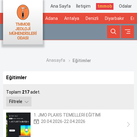
Ana Sayfa
İletişim
tmmob
Odalar
Adana
Antalya
Denizli
Diyarbakır
Esk
Anasayfa
Eğitimler
Eğitimler
Toplam
217
adet.
Filtrele
1. JMO PLAXIS TEMELLERİ EĞİTİMİ
20.04.2026-22.04.2026