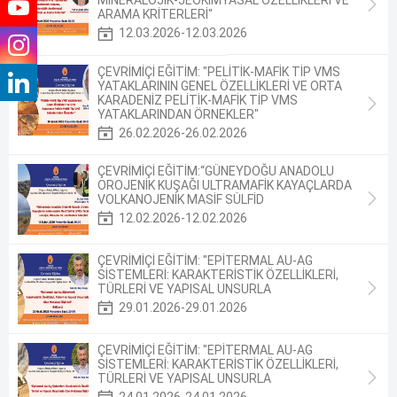
MİNERALOJİK-JEOKİMYASAL ÖZELLİKLERİ VE
ARAMA KRİTERLERİ"
12.03.2026-12.03.2026
ÇEVRİMİÇİ EĞİTİM: "PELİTİK-MAFİK TİP VMS
YATAKLARININ GENEL ÖZELLİKLERİ VE ORTA
KARADENİZ PELİTİK-MAFİK TİP VMS
YATAKLARINDAN ÖRNEKLER"
26.02.2026-26.02.2026
ÇEVRİMİÇİ EĞİTİM:“GÜNEYDOĞU ANADOLU
OROJENİK KUŞAĞI ULTRAMAFİK KAYAÇLARDA
VOLKANOJENİK MASİF SÜLFİD
12.02.2026-12.02.2026
ÇEVRİMİÇİ EĞİTİM: "EPİTERMAL AU-AG
SİSTEMLERİ: KARAKTERİSTİK ÖZELLİKLERİ,
TÜRLERİ VE YAPISAL UNSURLA
29.01.2026-29.01.2026
ÇEVRİMİÇİ EĞİTİM: "EPİTERMAL AU-AG
SİSTEMLERİ: KARAKTERİSTİK ÖZELLİKLERİ,
TÜRLERİ VE YAPISAL UNSURLA
24.01.2026-24.01.2026