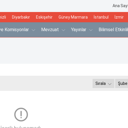
Ana Say
izli
Diyarbakır
Eskişehir
Güney Marmara
İstanbul
İzmir
 ve Komisyonlar
Mevzuat
Yayınlar
Bilimsel Etkinl
Sırala
Şube