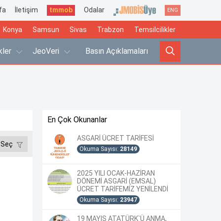
fa
İletişim
tmmob
Odalar
ENG
Konya
Samsun
Sivas
Trabzon
Temsilcilikler
ikler
JeoVeri
Basın Açıklamaları
En Çok Okunanlar
ASGARİ ÜCRET TARİFESİ
 Seç
Okuma Sayısı:
28149
2025 YILI OCAK-HAZİRAN
DÖNEMİ ASGARİ (EMSAL)
ÜCRET TARİFEMİZ YENİLENDİ
Okuma Sayısı:
23947
19 MAYIS ATATÜRK`Ü ANMA,