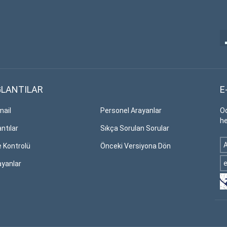
LANTILAR
E
ail
Personel Arayanlar
Od
he
ntılar
Sıkça Sorulan Sorular
e Kontrolü
Önceki Versiyona Dön
ayanlar