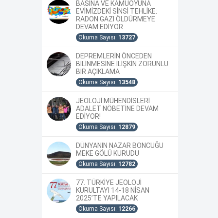
BASINA VE KAMUOYUNA
EVİMİZDEKİ SİNSİ TEHLİKE:
RADON GAZI ÖLDÜRMEYE
DEVAM EDİYOR
Okuma Sayısı:
13727
DEPREMLERİN ÖNCEDEN
BİLİNMESİNE İLİŞKİN ZORUNLU
BİR AÇIKLAMA
Okuma Sayısı:
13548
JEOLOJİ MÜHENDİSLERİ
ADALET NÖBETİNE DEVAM
EDİYOR!
Okuma Sayısı:
12879
DÜNYANIN NAZAR BONCUĞU
MEKE GÖLÜ KURUDU
Okuma Sayısı:
12782
77. TÜRKİYE JEOLOJİ
KURULTAYI 14-18 NİSAN
2025’TE YAPILACAK
Okuma Sayısı:
12266