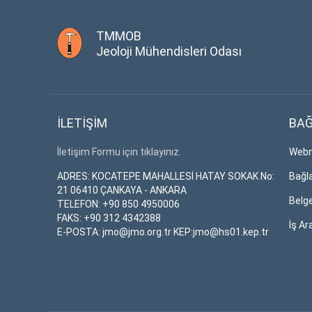
TMMOB
Jeoloji Mühendisleri Odası
İLETİŞİM
BAĞ
İletişim Formu için tıklayınız.
Webm
ADRES: KOCATEPE MAHALLESİ HATAY SOKAK No:
Bağla
21 06410 ÇANKAYA - ANKARA
Belg
TELEFON: +90 850 4950006
FAKS: +90 312 4342388
İş Ar
E-POSTA: jmo@jmo.org.tr KEP:jmo@hs01.kep.tr