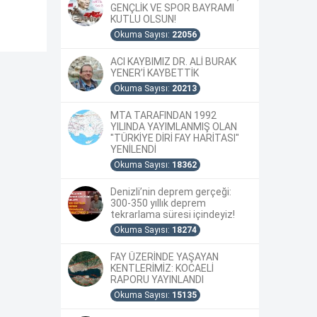
GENÇLİK VE SPOR BAYRAMI
KUTLU OLSUN!
Okuma Sayısı:
22056
ACI KAYBIMIZ DR. ALİ BURAK
YENER’İ KAYBETTİK
Okuma Sayısı:
20213
MTA TARAFINDAN 1992
YILINDA YAYIMLANMIŞ OLAN
"TÜRKİYE DİRİ FAY HARİTASI"
YENİLENDİ
Okuma Sayısı:
18362
Denizli’nin deprem gerçeği:
300-350 yıllık deprem
tekrarlama süresi içindeyiz!
Okuma Sayısı:
18274
FAY ÜZERİNDE YAŞAYAN
KENTLERİMİZ: KOCAELİ
RAPORU YAYINLANDI
Okuma Sayısı:
15135