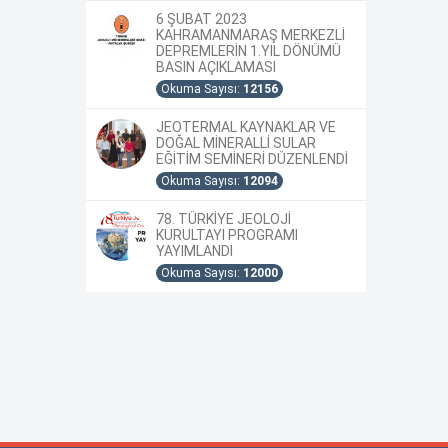
6 ŞUBAT 2023
KAHRAMANMARAŞ MERKEZLİ
DEPREMLERİN 1.YIL DÖNÜMÜ
BASIN AÇIKLAMASI
Okuma Sayısı:
12156
JEOTERMAL KAYNAKLAR VE
DOĞAL MİNERALLİ SULAR
EĞİTİM SEMİNERİ DÜZENLENDİ
Okuma Sayısı:
12094
78. TÜRKİYE JEOLOJİ
KURULTAYI PROGRAMI
YAYIMLANDI
Okuma Sayısı:
12000