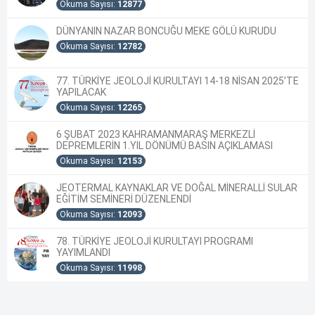
Okuma Sayısı:
12877
DÜNYANIN NAZAR BONCUĞU MEKE GÖLÜ KURUDU
Okuma Sayısı:
12782
77. TÜRKİYE JEOLOJİ KURULTAYI 14-18 NİSAN 2025’TE
YAPILACAK
Okuma Sayısı:
12265
6 ŞUBAT 2023 KAHRAMANMARAŞ MERKEZLİ
DEPREMLERİN 1.YIL DÖNÜMÜ BASIN AÇIKLAMASI
Okuma Sayısı:
12153
JEOTERMAL KAYNAKLAR VE DOĞAL MİNERALLİ SULAR
EĞİTİM SEMİNERİ DÜZENLENDİ
Okuma Sayısı:
12093
78. TÜRKİYE JEOLOJİ KURULTAYI PROGRAMI
YAYIMLANDI
Okuma Sayısı:
11998