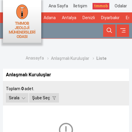
Ana Sayfa
İletişim
tmmob
Odalar
Adana
Antalya
Denizli
Diyarbakır
Esk
Anasayfa
Anlaşmalı Kuruluşlar
Liste
Anlaşmalı Kuruluşlar
Toplam
0
adet.
Sırala
Şube Seç