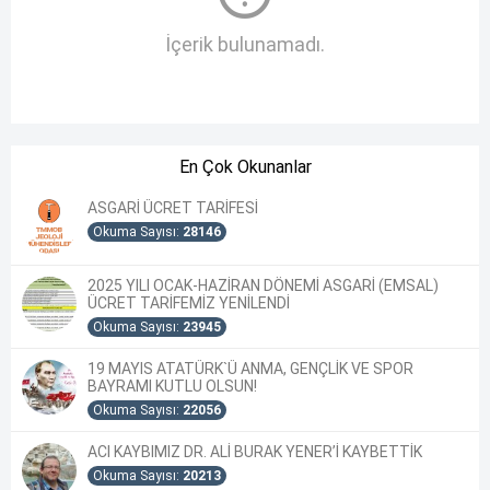
İçerik bulunamadı.
En Çok Okunanlar
ASGARİ ÜCRET TARİFESİ
Okuma Sayısı:
28146
2025 YILI OCAK-HAZİRAN DÖNEMİ ASGARİ (EMSAL)
ÜCRET TARİFEMİZ YENİLENDİ
Okuma Sayısı:
23945
19 MAYIS ATATÜRK`Ü ANMA, GENÇLİK VE SPOR
BAYRAMI KUTLU OLSUN!
Okuma Sayısı:
22056
ACI KAYBIMIZ DR. ALİ BURAK YENER’İ KAYBETTİK
Okuma Sayısı:
20213