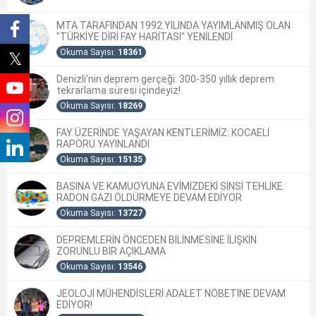
MTA TARAFINDAN 1992 YILINDA YAYIMLANMIŞ OLAN
"TÜRKİYE DİRİ FAY HARİTASI" YENİLENDİ
Okuma Sayısı:
18361
Denizli’nin deprem gerçeği: 300-350 yıllık deprem
tekrarlama süresi içindeyiz!
Okuma Sayısı:
18269
FAY ÜZERİNDE YAŞAYAN KENTLERİMİZ: KOCAELİ
RAPORU YAYINLANDI
Okuma Sayısı:
15135
BASINA VE KAMUOYUNA EVİMİZDEKİ SİNSİ TEHLİKE:
RADON GAZI ÖLDÜRMEYE DEVAM EDİYOR
Okuma Sayısı:
13727
DEPREMLERİN ÖNCEDEN BİLİNMESİNE İLİŞKİN
ZORUNLU BİR AÇIKLAMA
Okuma Sayısı:
13546
JEOLOJİ MÜHENDİSLERİ ADALET NÖBETİNE DEVAM
EDİYOR!