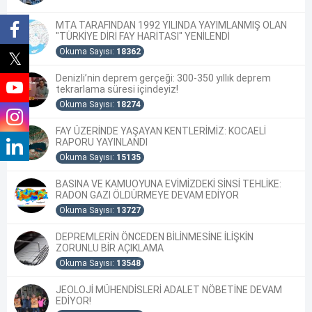
MTA TARAFINDAN 1992 YILINDA YAYIMLANMIŞ OLAN
"TÜRKİYE DİRİ FAY HARİTASI" YENİLENDİ
Okuma Sayısı:
18362
Denizli’nin deprem gerçeği: 300-350 yıllık deprem
tekrarlama süresi içindeyiz!
Okuma Sayısı:
18274
FAY ÜZERİNDE YAŞAYAN KENTLERİMİZ: KOCAELİ
RAPORU YAYINLANDI
Okuma Sayısı:
15135
BASINA VE KAMUOYUNA EVİMİZDEKİ SİNSİ TEHLİKE:
RADON GAZI ÖLDÜRMEYE DEVAM EDİYOR
Okuma Sayısı:
13727
DEPREMLERİN ÖNCEDEN BİLİNMESİNE İLİŞKİN
ZORUNLU BİR AÇIKLAMA
Okuma Sayısı:
13548
JEOLOJİ MÜHENDİSLERİ ADALET NÖBETİNE DEVAM
EDİYOR!