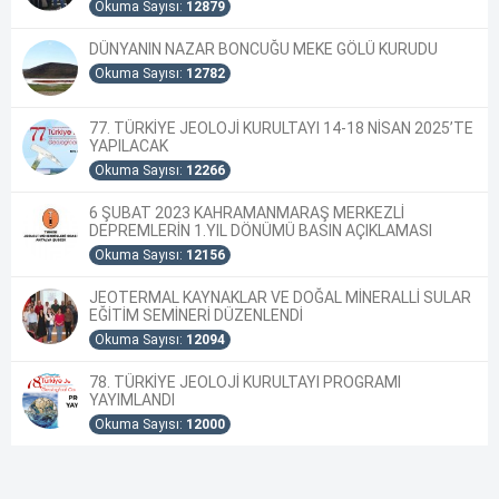
Okuma Sayısı:
12879
DÜNYANIN NAZAR BONCUĞU MEKE GÖLÜ KURUDU
Okuma Sayısı:
12782
77. TÜRKİYE JEOLOJİ KURULTAYI 14-18 NİSAN 2025’TE
YAPILACAK
Okuma Sayısı:
12266
6 ŞUBAT 2023 KAHRAMANMARAŞ MERKEZLİ
DEPREMLERİN 1.YIL DÖNÜMÜ BASIN AÇIKLAMASI
Okuma Sayısı:
12156
JEOTERMAL KAYNAKLAR VE DOĞAL MİNERALLİ SULAR
EĞİTİM SEMİNERİ DÜZENLENDİ
Okuma Sayısı:
12094
78. TÜRKİYE JEOLOJİ KURULTAYI PROGRAMI
YAYIMLANDI
Okuma Sayısı:
12000