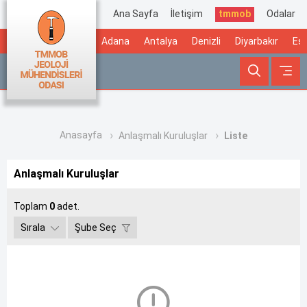
Ana Sayfa
İletişim
tmmob
Odalar
Adana
Antalya
Denizli
Diyarbakır
Esk
Anasayfa
Anlaşmalı Kuruluşlar
Liste
Anlaşmalı Kuruluşlar
Toplam
0
adet.
Sırala
Şube Seç