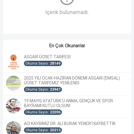
İçerik bulunamadı.
En Çok Okunanlar
ASGARİ ÜCRET TARİFESİ
Okuma Sayısı:
28149
2025 YILI OCAK-HAZİRAN DÖNEMİ ASGARİ (EMSAL)
ÜCRET TARİFEMİZ YENİLENDİ
Okuma Sayısı:
23947
19 MAYIS ATATÜRK`Ü ANMA, GENÇLİK VE SPOR
BAYRAMI KUTLU OLSUN!
Okuma Sayısı:
22056
ACI KAYBIMIZ DR. ALİ BURAK YENER’İ KAYBETTİK
Okuma Sayısı:
20213