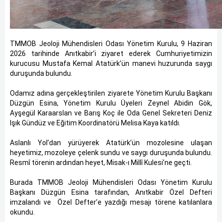
TMMOB Jeoloji Mühendisleri Odası Yönetim Kurulu, 9 Haziran
2026 tarihinde Anıtkabir’i ziyaret ederek Cumhuriyetimizin
kurucusu Mustafa Kemal Atatürk’ün manevi huzurunda saygı
duruşunda bulundu.
Odamız adına gerçekleştirilen ziyarete Yönetim Kurulu Başkanı
Düzgün Esina, Yönetim Kurulu Üyeleri Zeynel Abidin Gök,
Ayşegül Karaarslan ve Barış Koç ile Oda Genel Sekreteri Deniz
Işık Gündüz ve Eğitim Koordinatörü Melisa Kaya katıldı.
Aslanlı Yol’dan yürüyerek Atatürk’ün mozolesine ulaşan
heyetimiz, mozoleye çelenk sundu ve saygı duruşunda bulundu.
Resmî törenin ardından heyet, Misak-ı Millî Kulesi’ne geçti.
Burada TMMOB Jeoloji Mühendisleri Odası Yönetim Kurulu
Başkanı Düzgün Esina tarafından, Anıtkabir Özel Defteri
imzalandı ve Özel Defter’e yazdığı mesajı törene katılanlara
okundu.