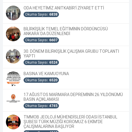
ODA HEYETİMİZ ANITKABİR’İ ZİYARET ETTİ
Okuma Sayısı:
6838
BİLİRKİŞİLİK TEMEL EĞİTİMİNİN DÖRDÜNCÜSÜ
ANKARA`DA DÜZENLENDİ
Okuma Sayısı:
6607
30. DÖNEM BİLİRKİŞİLİK ÇALIŞMA GRUBU TOPLANTI
YAPTI
Okuma Sayısı:
6524
BASINA VE KAMUOYUNA
Okuma Sayısı:
6520
17 AĞUSTOS MARMARA DEPREMİNİN 26.YILDÖNÜMÜ
BASIN AÇIKLAMASI
Okuma Sayısı:
4745
TMMOB JEOLOJİ MÜHENDİSLERİ ODASI İSTANBUL
ŞUBESİ TÜRK MÜZİĞİ KOROMUZ 6 EKİM’DE
ÇALIŞMALARINA BAŞLIYOR