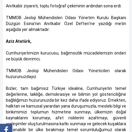
Anıtkabir ziyareti, toplu fotoğraf çekiminin ardından sona erdi.
TMMOB Jeoloji Mühendisleri Odası Yönetim Kurulu Başkanı
Düzgün Esina’nın Anıtkabir Özel Defteri’ne yazdığı metin
aşağıda yer almaktadır:
Aziz Atatürk,
Cumhuriyetimizin kurucusu, bağımsızlık mücadelemizin önderi
ve büyük devrimci;
TMMOB Jeoloji Mühendisleri Odası Yöneticileri olarak
huzurunuzdayız.
Bizler; tam bağımsız Türkiye idealine, Cumhuriyetin temel
değerlerine, laikliğe, demokrasiye ve bilimin yol göstericiliğine
bağlılığımızı huzurunuzda bir kez daha ifade ediyoruz. Emekten,
halktan ve kamusal yarardan yana duruşumuzla; mesleki bilgi ve
birikimimizi toplumun hizmetine sunmayı, ülkemizin doğal
kaynaklarını korumayı, afet risklerini azaltmayı, güvenli
yerleşimler oluşturulmasına katkı sunmayı ve gelecek kuşaklara
yaşanabilir bir ülke bırakmayı temel sorumluluğumuz olarak