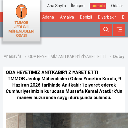
Ana Sayfa
İletişim
tmmob
Odalar
Adana
Antalya
Denizli
Diyarbakır
Esk
Anasayfa
ODA HEYETİMİZ ANITKABİR’İ ZİYARET ETTİ
Detay
ODA HEYETİMİZ ANITKABİR’İ ZİYARET ETTİ
TMMOB Jeoloji Mühendisleri Odası Yönetim Kurulu, 9
Haziran 2026 tarihinde Anıtkabir’i ziyaret ederek
Cumhuriyetimizin kurucusu Mustafa Kemal Atatürk’ün
manevi huzurunda saygı duruşunda bulundu.