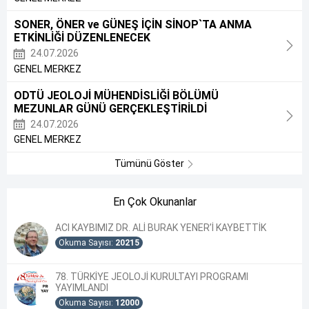
SONER, ÖNER ve GÜNEŞ İÇİN SİNOP`TA ANMA
ETKİNLİĞİ DÜZENLENECEK
24.07.2026
GENEL MERKEZ
ODTÜ JEOLOJİ MÜHENDİSLİĞİ BÖLÜMÜ
MEZUNLAR GÜNÜ GERÇEKLEŞTİRİLDİ
24.07.2026
GENEL MERKEZ
Tümünü Göster
En Çok Okunanlar
ACI KAYBIMIZ DR. ALİ BURAK YENER’İ KAYBETTİK
Okuma Sayısı:
20215
78. TÜRKİYE JEOLOJİ KURULTAYI PROGRAMI
YAYIMLANDI
Okuma Sayısı:
12000