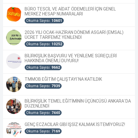
BÜRO TESCİL VE AİDAT ÖDEMELERİ İÇİN GENEL
MERKEZ HESAP NUMARALARI
Okuma Sayısı:
10601
2026 YILI OCAK-HAZİRAN DÖNEMİ ASGARİ (EMSAL)
ÜCRET TARİFEMİZ YENİLENDİ
Okuma Sayısı:
10252
BİLİRKİŞİLİK BAŞVURU VE YENİLEME SÜREÇLERİ
HAKKINDA ÖNEMLİ DUYURU!
Okuma Sayısı:
9662
TMMOB EĞİTİM ÇALIŞTAYI`NA KATILDIK
Okuma Sayısı:
7939
BİLİRKİŞİLİK TEMEL EĞİTİMİNİN ÜÇÜNCÜSÜ ANKARA`DA
DÜZENLENDİ
Okuma Sayısı:
7440
GENÇ ECZACILAR GİBİ İŞSİZ KALMAK İSTEMİYORUZ!
Okuma Sayısı:
7169