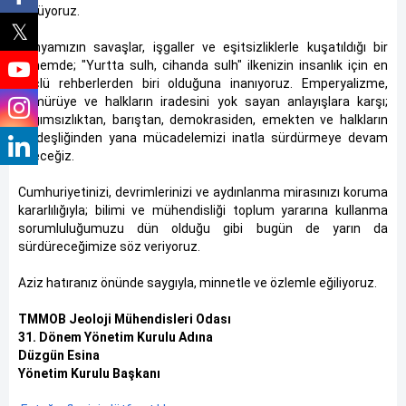
görüyoruz.
Dünyamızın savaşlar, işgaller ve eşitsizliklerle kuşatıldığı bir
dönemde; "Yurtta sulh, cihanda sulh" ilkenizin insanlık için en
güçlü rehberlerden biri olduğuna inanıyoruz. Emperyalizme,
sömürüye ve halkların iradesini yok sayan anlayışlara karşı;
bağımsızlıktan, barıştan, demokrasiden, emekten ve halkların
kardeşliğinden yana mücadelemizi inatla sürdürmeye devam
edeceğiz.
Cumhuriyetinizi, devrimlerinizi ve aydınlanma mirasınızı koruma
kararlılığıyla; bilimi ve mühendisliği toplum yararına kullanma
sorumluluğumuzu dün olduğu gibi bugün de yarın da
sürdüreceğimize söz veriyoruz.
Aziz hatıranız önünde saygıyla, minnetle ve özlemle eğiliyoruz.
TMMOB Jeoloji Mühendisleri Odası
31. Dönem Yönetim Kurulu Adına
Düzgün Esina
Yönetim Kurulu Başkanı