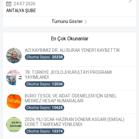
24.07.2026
ANTALYA ŞUBE
Tümünü Göster
En Çok Okunanlar
ACI KAYBIMIZ DR. ALİ BURAK YENER’İ KAYBETTİK
Okuma Sayısı:
20238
78. TÜRKİYE JEOLOJİ KURULTAYI PROGRAMI
YAYIMLANDI
Okuma Sayısı:
12034
BÜRO TESCİL VE AİDAT ÖDEMELERİ İÇİN GENEL
MERKEZ HESAP NUMARALARI
Okuma Sayısı:
10625
2026 YILI OCAK-HAZİRAN DÖNEMİ ASGARİ (EMSAL)
ÜCRET TARİFEMİZ YENİLENDİ
Okuma Sayısı:
10374