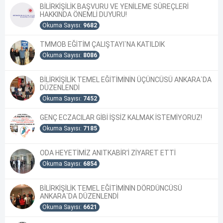
BİLİRKİŞİLİK BAŞVURU VE YENİLEME SÜREÇLERİ
HAKKINDA ÖNEMLİ DUYURU!
Okuma Sayısı:
9682
TMMOB EĞİTİM ÇALIŞTAYI`NA KATILDIK
Okuma Sayısı:
8086
BİLİRKİŞİLİK TEMEL EĞİTİMİNİN ÜÇÜNCÜSÜ ANKARA`DA
DÜZENLENDİ
Okuma Sayısı:
7452
GENÇ ECZACILAR GİBİ İŞSİZ KALMAK İSTEMİYORUZ!
Okuma Sayısı:
7185
ODA HEYETİMİZ ANITKABİR’İ ZİYARET ETTİ
Okuma Sayısı:
6854
BİLİRKİŞİLİK TEMEL EĞİTİMİNİN DÖRDÜNCÜSÜ
ANKARA`DA DÜZENLENDİ
Okuma Sayısı:
6621