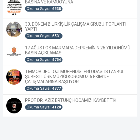
BASINA VE KAMUOYUNA
Okuma Sayısı:
6538
30. DÖNEM BİLİRKİŞİLİK ÇALIŞMA GRUBU TOPLANTI
YAPTI
Okuma Sayısı:
6531
17 AĞUSTOS MARMARA DEPREMİNİN 26.YILDÖNÜMÜ
BASIN AÇIKLAMASI
Okuma Sayısı:
4754
TMMOB JEOLOJİ MÜHENDİSLERİ ODASI İSTANBUL
ŞUBESİ TÜRK MÜZİĞİ KOROMUZ 6 EKİM’DE
ÇALIŞMALARINA BAŞLIYOR
Okuma Sayısı:
4377
PROF. DR. AZİZ ERTUNÇ HOCAMIZI KAYBETTİK
Okuma Sayısı:
4128