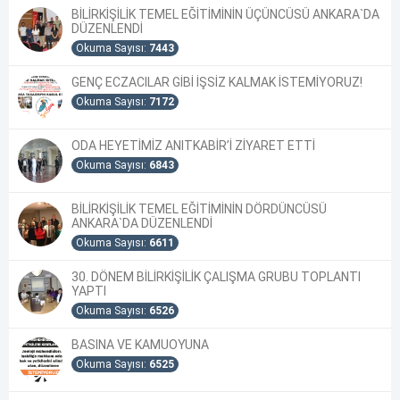
BİLİRKİŞİLİK TEMEL EĞİTİMİNİN ÜÇÜNCÜSÜ ANKARA`DA
DÜZENLENDİ
Okuma Sayısı:
7443
GENÇ ECZACILAR GİBİ İŞSİZ KALMAK İSTEMİYORUZ!
Okuma Sayısı:
7172
ODA HEYETİMİZ ANITKABİR’İ ZİYARET ETTİ
Okuma Sayısı:
6843
BİLİRKİŞİLİK TEMEL EĞİTİMİNİN DÖRDÜNCÜSÜ
ANKARA`DA DÜZENLENDİ
Okuma Sayısı:
6611
30. DÖNEM BİLİRKİŞİLİK ÇALIŞMA GRUBU TOPLANTI
YAPTI
Okuma Sayısı:
6526
BASINA VE KAMUOYUNA
Okuma Sayısı:
6525