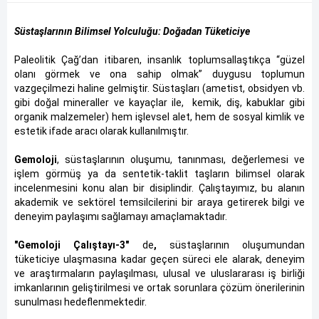
Süstaşlarının Bilimsel Yolculuğu: Doğadan Tüketiciye
Paleolitik Çağ’dan itibaren, insanlık toplumsallaştıkça “güzel
olanı görmek ve ona sahip olmak” duygusu toplumun
vazgeçilmezi haline gelmiştir. Süstaşları (ametist, obsidyen vb.
gibi doğal mineraller ve kayaçlar ile, kemik, diş, kabuklar gibi
organik malzemeler) hem işlevsel alet, hem de sosyal kimlik ve
estetik ifade aracı olarak kullanılmıştır.
Gemoloji
, süstaşlarının oluşumu, tanınması, değerlemesi ve
işlem görmüş ya da sentetik-taklit taşların bilimsel olarak
incelenmesini konu alan bir disiplindir. Çalıştayımız, bu alanın
akademik ve sektörel temsilcilerini bir araya getirerek bilgi ve
deneyim paylaşımı sağlamayı amaçlamaktadır.
"Gemoloji Çalıştayı-3"
de
,
süstaşlarının oluşumundan
tüketiciye ulaşmasına kadar geçen süreci ele alarak, deneyim
ve araştırmaların paylaşılması, ulusal ve uluslararası iş birliği
imkanlarının geliştirilmesi ve ortak sorunlara çözüm önerilerinin
sunulması hedeflenmektedir.