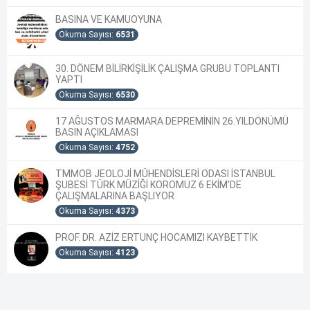
BASINA VE KAMUOYUNA
Okuma Sayısı:
6531
30. DÖNEM BİLİRKİŞİLİK ÇALIŞMA GRUBU TOPLANTI
YAPTI
Okuma Sayısı:
6530
17 AĞUSTOS MARMARA DEPREMİNİN 26.YILDÖNÜMÜ
BASIN AÇIKLAMASI
Okuma Sayısı:
4752
TMMOB JEOLOJİ MÜHENDİSLERİ ODASI İSTANBUL
ŞUBESİ TÜRK MÜZİĞİ KOROMUZ 6 EKİM’DE
ÇALIŞMALARINA BAŞLIYOR
Okuma Sayısı:
4373
PROF. DR. AZİZ ERTUNÇ HOCAMIZI KAYBETTİK
Okuma Sayısı:
4123