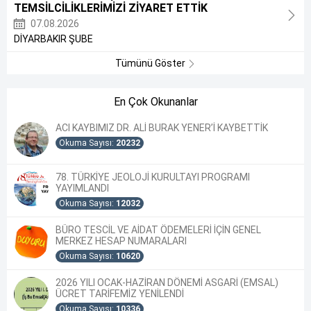
TEMSİLCİLİKLERİMİZİ ZİYARET ETTİK
07.08.2026
DİYARBAKIR ŞUBE
Tümünü Göster
En Çok Okunanlar
ACI KAYBIMIZ DR. ALİ BURAK YENER’İ KAYBETTİK
Okuma Sayısı:
20232
78. TÜRKİYE JEOLOJİ KURULTAYI PROGRAMI
YAYIMLANDI
Okuma Sayısı:
12032
BÜRO TESCİL VE AİDAT ÖDEMELERİ İÇİN GENEL
MERKEZ HESAP NUMARALARI
Okuma Sayısı:
10620
2026 YILI OCAK-HAZİRAN DÖNEMİ ASGARİ (EMSAL)
ÜCRET TARİFEMİZ YENİLENDİ
Okuma Sayısı:
10336