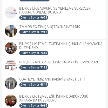
BİLİRKİŞİLİK BAŞVURU VE YENİLEME SÜREÇLERİ
HAKKINDA ÖNEMLİ DUYURU!
Okuma Sayısı:
9678
TMMOB EĞİTİM ÇALIŞTAYI`NA KATILDIK
Okuma Sayısı:
7947
BİLİRKİŞİLİK TEMEL EĞİTİMİNİN ÜÇÜNCÜSÜ ANKARA`DA
DÜZENLENDİ
Okuma Sayısı:
7448
GENÇ ECZACILAR GİBİ İŞSİZ KALMAK İSTEMİYORUZ!
Okuma Sayısı:
7182
ODA HEYETİMİZ ANITKABİR’İ ZİYARET ETTİ
Okuma Sayısı:
6849
BİLİRKİŞİLİK TEMEL EĞİTİMİNİN DÖRDÜNCÜSÜ
ANKARA`DA DÜZENLENDİ
Okuma Sayısı:
6615