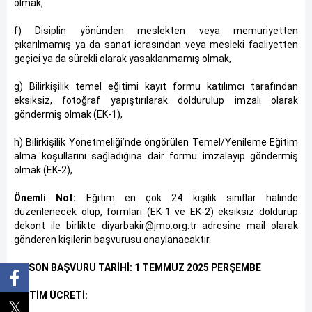
olmak,
f) Disiplin yönünden meslekten veya memuriyetten
çıkarılmamış ya da sanat icrasından veya mesleki faaliyetten
geçici ya da sürekli olarak yasaklanmamış olmak,
g) Bilirkişilik temel eğitimi kayıt formu katılımcı tarafından
eksiksiz, fotoğraf yapıştırılarak doldurulup imzalı olarak
göndermiş olmak (EK-1),
h) Bilirkişilik Yönetmeliği’nde öngörülen Temel/Yenileme Eğitim
alma koşullarını sağladığına dair formu imzalayıp göndermiş
olmak (EK-2),
Önemli Not:
Eğitim en çok 24 kişilik sınıflar halinde
düzenlenecek olup, formları (EK-1 ve EK-2) eksiksiz doldurup
dekont ile birlikte diyarbakir@jmo.org.tr adresine mail olarak
gönderen kişilerin başvurusu onaylanacaktır.
EN SON BAŞVURU TARİHİ: 1 TEMMUZ 2025 PERŞEMBE
EĞİTİM ÜCRETİ: