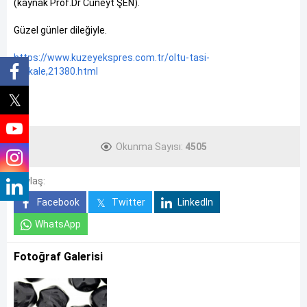
(kaynak Prof.Dr Cüneyt ŞEN).
Güzel günler dileğiyle.
https://www.kuzeyekspres.com.tr/oltu-tasi-
makale,21380.html
Okunma Sayısı:
4505
Paylaş:
Facebook
Twitter
LinkedIn
WhatsApp
Fotoğraf Galerisi