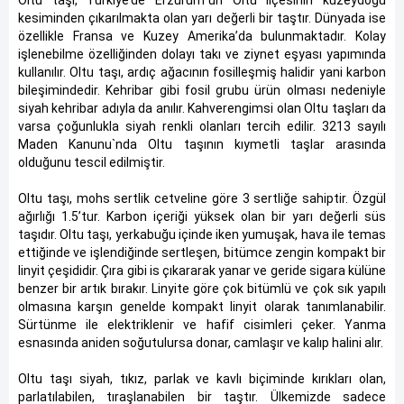
Oltu taşı, Türkiye’de Erzurum`un Oltu ilçesinin kuzeydoğu
kesiminden çıkarılmakta olan yarı değerli bir taştır. Dünyada ise
özellikle Fransa ve Kuzey Amerika’da bulunmaktadır. Kolay
işlenebilme özelliğinden dolayı takı ve ziynet eşyası yapımında
kullanılır. Oltu taşı, ardıç ağacının fosilleşmiş halidir yani karbon
bileşimindedir. Kehribar gibi fosil grubu ürün olması nedeniyle
siyah kehribar adıyla da anılır. Kahverengimsi olan Oltu taşları da
varsa çoğunlukla siyah renkli olanları tercih edilir. 3213 sayılı
Maden Kanunu`nda Oltu taşının kıymetli taşlar arasında
olduğunu tescil edilmiştir.
Oltu taşı, mohs sertlik cetveline göre 3 sertliğe sahiptir. Özgül
ağırlığı 1.5’tur. Karbon içeriği yüksek olan bir yarı değerli süs
taşıdır. Oltu taşı, yerkabuğu içinde iken yumuşak, hava ile temas
ettiğinde ve işlendiğinde sertleşen, bitümce zengin kompakt bir
linyit çeşididir. Çıra gibi is çıkararak yanar ve geride sigara külüne
benzer bir artık bırakır. Linyite göre çok bitümlü ve çok sık yapılı
olmasına karşın genelde kompakt linyit olarak tanımlanabilir.
Sürtünme ile elektriklenir ve hafif cisimleri çeker. Yanma
esnasında aniden soğutulursa donar, camlaşır ve kalıp halini alır.
Oltu taşı siyah, tıkız, parlak ve kavlı biçiminde kırıkları olan,
parlatılabilen, tıraşlanabilen bir taştır. Ülkemizde sadece