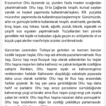
Erzurum’un Oltu ilçesinde üç yüzden fazla maden ocağından
çıkarılmaktadır. Oltu taşı; Orta Çağlarda tespih, kutsal sayılan
sandık ve heykel yapımında kullanılmaktayken, XIX. yüzyılda
mücevher yapımında da kullanılmaya başlanmıştır. Günümüzde,
altın ve gümüşle birlikte kullanılarak tespih, anahtarlık, gerdanlık,
broş, küpe, saç tokası, tarak, ağızlık, yüzük, bilezik, sigaralık ve
çeşitli süs eşyaları yapılmaktadır. Yüzyıllardan beri yörede
genellikle tek kişilik ve babadan oğula geçen ev-atölyelerde el ve
küçük çaplı aletler marifetiyle ürünler üretilmektedir.
Gürcistan üzerinden Türkiye`ye getirilen ve kısmen benzer
özellik taşıyan taşlar, Oltu taşı adı altında pazarlanmaktadır. Rus
taşı, Gürcü taşı veya Rusşuk taşı olarak adlandırılan bu taşlar
Oltu taşına nispeten daha kalitesiz ve çabuk kırılganlık özelliğine
sahiptir. Renkleri, Oltu taşının siyah ve kahverengimsi
renklerinden farklıdır. Kalitesinin düşüklüğü sebebiyle piyasada
daha ucuz olarak satılırlar. Oltu taşı ile Rus taşı arasındaki
farklar şöyledir: İki taş yan yana getirildiğinde Oltu taşı daha
hafif ve parlaktır. Oltu taşı sırsız porselene sürtüldüğünde
kahverengi çizgi izi bırakır ama Rus taşını çizgi rengi çok siyaha
çalan bir renktir. Oltu taşı Rus taşına nazaran daha yumuşaktır.
Oltu taşı tesbihlerin diğer bir özelliği çekildikçe parlamasıdır.