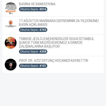
BASINA VE KAMUOYUNA
Okuma Sayısı:
6516
17 AĞUSTOS MARMARA DEPREMİNİN 26.YILDÖNÜMÜ
BASIN AÇIKLAMASI
Okuma Sayısı:
4742
TMMOB JEOLOJİ MÜHENDİSLERİ ODASI İSTANBUL
ŞUBESİ TÜRK MÜZİĞİ KOROMUZ 6 EKİM’DE
ÇALIŞMALARINA BAŞLIYOR
Okuma Sayısı:
4358
PROF. DR. AZİZ ERTUNÇ HOCAMIZI KAYBETTİK
Okuma Sayısı:
4101