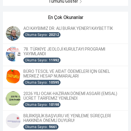
Tümünü Göster
En Çok Okunanlar
ACI KAYBIMIZ DR. ALİ BURAK YENER’İ KAYBETTİK
Okuma Sayısı:
20212
78. TÜRKİYE JEOLOJİ KURULTAYI PROGRAMI
YAYIMLANDI
Okuma Sayısı:
11992
BÜRO TESCİL VE AİDAT ÖDEMELERİ İÇİN GENEL
MERKEZ HESAP NUMARALARI
Okuma Sayısı:
10595
2026 YILI OCAK-HAZİRAN DÖNEMİ ASGARİ (EMSAL)
ÜCRET TARİFEMİZ YENİLENDİ
Okuma Sayısı:
10198
BİLİRKİŞİLİK BAŞVURU VE YENİLEME SÜREÇLERİ
HAKKINDA ÖNEMLİ DUYURU!
Okuma Sayısı:
9661