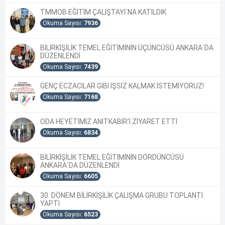
TMMOB EĞİTİM ÇALIŞTAYI`NA KATILDIK
Okuma Sayısı:
7936
BİLİRKİŞİLİK TEMEL EĞİTİMİNİN ÜÇÜNCÜSÜ ANKARA`DA
DÜZENLENDİ
Okuma Sayısı:
7439
GENÇ ECZACILAR GİBİ İŞSİZ KALMAK İSTEMİYORUZ!
Okuma Sayısı:
7168
ODA HEYETİMİZ ANITKABİR’İ ZİYARET ETTİ
Okuma Sayısı:
6834
BİLİRKİŞİLİK TEMEL EĞİTİMİNİN DÖRDÜNCÜSÜ
ANKARA`DA DÜZENLENDİ
Okuma Sayısı:
6605
30. DÖNEM BİLİRKİŞİLİK ÇALIŞMA GRUBU TOPLANTI
YAPTI
Okuma Sayısı:
6523