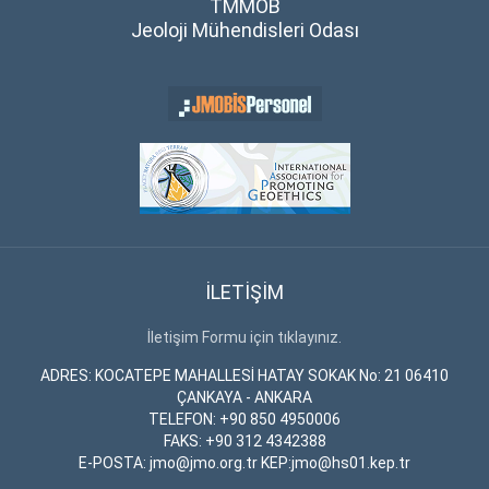
TMMOB
Jeoloji Mühendisleri Odası
İLETİŞİM
İletişim Formu için tıklayınız.
ADRES: KOCATEPE MAHALLESİ HATAY SOKAK No: 21 06410
ÇANKAYA - ANKARA
TELEFON: +90 850 4950006
FAKS: +90 312 4342388
E-POSTA: jmo@jmo.org.tr KEP:jmo@hs01.kep.tr