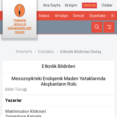
Ana Sayfa
İletişim
tmmob
Odalar
Adana
Antalya
Denizli
Diyarbakır
Esk
Anasayfa
Etkinlikler
Etkinlik Bildirileri Detay
Etkinlik Bildirileri
Mesozoyikteki Endojenik Maden Yataklarında
Akışkanların Rolü
Bildiri Türü
Yazarlar
Makhmudov Khikmet
Samedova Kamala