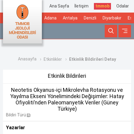
Ana Sayfa
İletişim
tmmob
Odalar
Adana
Antalya
Denizli
Diyarbakır
Esk
Anasayfa
Etkinlikler
Etkinlik Bildirileri Detay
Etkinlik Bildirileri
Neotetis Okyanus-içi Mikrolevha Rotasyonu ve
Yayılma Ekseni Yönelimindeki Değişimler: Hatay
Ofiyoliti’nden Paleomanyetik Veriler (Güney
Türkiye)
Bildiri Türü
Yazarlar