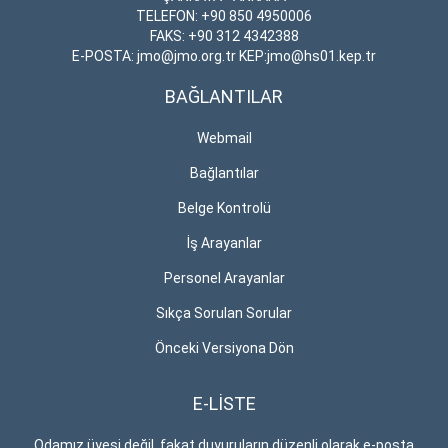
TELEFON: +90 850 4950006
FAKS: +90 312 4342388
E-POSTA: jmo@jmo.org.tr KEP:jmo@hs01.kep.tr
BAĞLANTILAR
Webmail
Bağlantılar
Belge Kontrolü
İş Arayanlar
Personel Arayanlar
Sıkça Sorulan Sorular
Önceki Versiyona Dön
E-LİSTE
Odamız üyesi değil, fakat duyuruların düzenli olarak e-posta