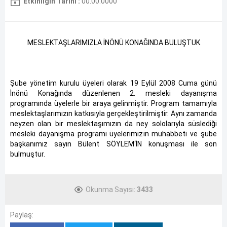
Etkinliğin Tarihi :
00.00.0000
MESLEKTAŞLARIMIZLA İNÖNÜ KONAĞINDA BULUŞTUK
Şube yönetim kurulu üyeleri olarak 19 Eylül 2008 Cuma günü
İnönü Konağında düzenlenen 2. mesleki dayanışma
programında üyelerle bir araya gelinmiştir. Program tamamıyla
meslektaşlarımızın katkısıyla gerçekleştirilmiştir. Aynı zamanda
neyzen olan bir meslektaşımızın da ney sololarıyla süslediği
mesleki dayanışma programı üyelerimizin muhabbeti ve şube
başkanımız sayın Bülent SÖYLEM‘İN konuşması ile son
bulmuştur.
Okunma Sayısı:
3433
Paylaş: