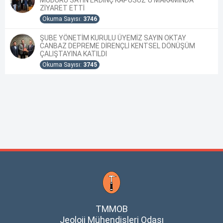
MÜDÜRÜ SAYIN ERDİNÇ KAPUSUZ`U MAKAMINDA
ZİYARET ETTİ
Okuma Sayısı:
3746
ŞUBE YÖNETİM KURULU ÜYEMİZ SAYIN OKTAY
CANBAZ DEPREME DİRENÇLİ KENTSEL DÖNÜŞÜM
ÇALIŞTAYINA KATILDI
Okuma Sayısı:
3745
TMMOB
Jeoloji Mühendisleri Odası