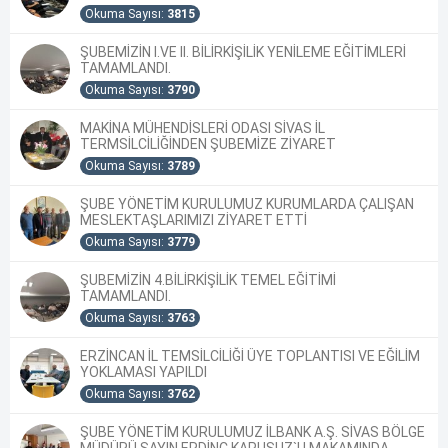
Okuma Sayısı:
3815
ŞUBEMİZİN I.VE II. BİLİRKİŞİLİK YENİLEME EĞİTİMLERİ
TAMAMLANDI.
Okuma Sayısı:
3790
MAKİNA MÜHENDİSLERİ ODASI SİVAS İL
TERMSİLCİLİĞİNDEN ŞUBEMİZE ZİYARET
Okuma Sayısı:
3789
ŞUBE YÖNETİM KURULUMUZ KURUMLARDA ÇALIŞAN
MESLEKTAŞLARIMIZI ZİYARET ETTİ
Okuma Sayısı:
3779
ŞUBEMİZİN 4.BİLİRKİŞİLİK TEMEL EĞİTİMİ
TAMAMLANDI.
Okuma Sayısı:
3763
ERZİNCAN İL TEMSİLCİLİĞİ ÜYE TOPLANTISI VE EĞİLİM
YOKLAMASI YAPILDI
Okuma Sayısı:
3762
ŞUBE YÖNETİM KURULUMUZ İLBANK A.Ş. SİVAS BÖLGE