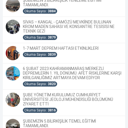
ŞUBEMİZİN 3.BİLİRKİŞİLİK YENİLEME EĞİTİMİ
TAMAMLANDI.
Okuma Sayısı:
3884
SİVAS – KANGAL - ÇAMÖZÜ MEVKİİNDE BULUNAN
KROM MADEN SAHASI VE KONSANTRE TESİSİSİ NE
TEKNİK GEZİ
Okuma Sayısı:
3879
1-7 MART DEPREM HAFTASI ETKİNLİKLERİ
Okuma Sayısı:
3839
6 ŞUBAT 2023 KAHRAMANMARAŞ MERKEZLİ
DEPREMLERİN 1. YIL DÖNÜMÜ: AFET RİSKLERİNE KARŞI
KIRILGANLIĞIMIZ ARTMAYA DEVAM EDİYOR
Okuma Sayısı:
3820
ŞUBE YÖNETİM KURULUMUZ CUMHURİYET
ÜNİVERSİTESİ JEOLOJİ MÜHENDİSLİĞİ BÖLÜMÜNÜ
ZİYARET ETTİ
Okuma Sayısı:
3816
ŞUBEMİZİN 5.BİLİRKİŞİLİK TEMEL EĞİTİMİ
TAMAMLANDI.